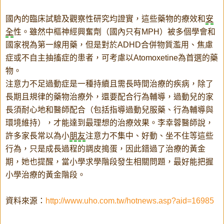
國內的臨床試驗及觀察性研究均證實，這些藥物的療效和
安
全
性。雖然中樞神經興奮劑（國內只有MPH）被多個學會和
國家視為第一線用藥，但是對於ADHD合併物質濫用、焦慮
症或不自主抽搐症的患者，可考慮以Atomoxetine為首選的藥
物。
注意力不足過動症是一種持續且需長時間治療的疾病，除了
長期且規律的藥物治療外，還要配合行為輔導，過動兒的家
長須耐心地和醫師配合（包括指導過動兒服藥、行為輔導與
環境維持），才能達到最理想的治療效果。李幸蓉醫師說，
許多家長常以為小
朋友
注意力不集中、好動、坐不住等這些
行為，只是成長過程的調皮搗蛋，因此錯過了治療的黃金
期，她也提醒，當小學求學階段發生相關問題，最好能把握
小學治療的黃金階段。
資料來源：
http://www.uho.com.tw/hotnews.asp?aid=16985