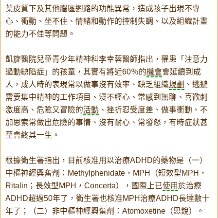
葉皮質下及其他腦區迴路的功能異常，造成孩子出現不專
心、衝動、坐不住、情緒和動作的控制失調、以及組織計畫
的能力不佳等問題。
凱旋醫院兒童青少年精神科李幸蓉醫師指出，罹患「注意力
過動缺陷症」的孩童，其實有將近60％的
機會
會延續到成
人，成人時的表現常以做事沒有效率、缺乏組織
規劃
、逃避
需要集中精神的工作項目、漫不經心、常感到無聊、喜歡刺
激度高、危險又冒險的
活動
、挫折忍受度差、做事衝動、不
加思索常做出危險的事情、沒有耐心、常發怒，有時症狀甚
至會終其一生。
根據衛生署指出，目前核准用以治療ADHD的藥物是（一）
中樞神經興奮劑：Methylphenidate，MPH（短效型MPH，
Ritalin；長效型MPH，Concerta），國際上已
使用
於治療
ADHD超過50年了，衛生署也核准MPH治療ADHD長達數十
年了；（二）非中樞神經興奮劑：Atomoxetine（思銳）。