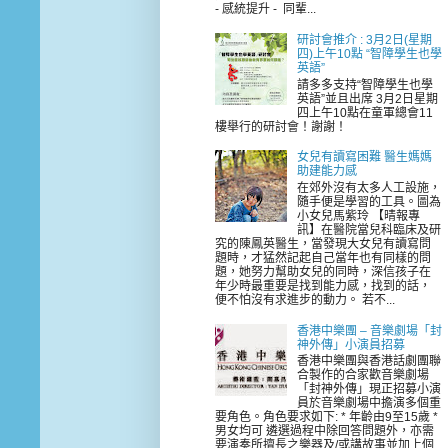
- 感統提升 - 同輩...
研討會推介 : 3月2日(星期
四)上午10點 “智障學生也學
英語”
請多多支持“智障學生也學
英語”並且出席 3月2日星期
四上午10點在童軍總會11
樓舉行的研討會！謝謝！
女兒有讀寫困難 醫生媽媽
助建能力感
在郊外沒有太多人工設施，
隨手便是學習的工具。圖為
小女兒馬紫玲 【晴報專
訊】在醫院當兒科臨床及研
究的陳鳳英醫生，當發現大女兒有讀寫問
題時，才猛然記起自己當年也有同樣的問
題，她努力幫助女兒的同時，深信孩子在
年少時最重要是找到能力感，找到的話，
便不怕沒有求進步的動力。 若不...
香港中樂團 – 音樂劇場「封
神外傳」小演員招募
香港中樂團與香港話劇團聯
合製作的合家歡音樂劇場
「封神外傳」現正招募小演
員於音樂劇場中擔演多個重
要角色。角色要求如下: * 年齡由9至15歲 *
男女均可 遴選過程中除回答問題外，亦需
要演奏所擅長之樂器及/或講故事並加上個