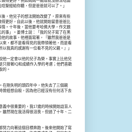
人做得更好。例如媽媽一關燈就沒辦法唸圖
能唸聖經給你聽，但是爸爸就可以了。」
以後，他兒子的想法開始改變了，原來有些
做得更好，自此以後，他就開始留意爸爸比
事情。十年後，當他要考哈佛大學，作文題
忘的事」。姜博士說：「我的兒子寫了在黑
給他的故事，他裡面寫著，『雖然我爸爸是
以來，都不是看得見的我帶領著他，而是看
所以我真的感謝有一位看不見的父親。』」
說他一定會以他的兒子為榮。事實上比他兒
是只按著IQ和成績作入學的考慮；他們喜歡
取的。
。在剛失明的頭四年中，他失去了三個親
時曾經想自殺，因為他已經沒有任何活下去
意義中很重要的，我17歲的時候開始諗盲人
，雖然現在我活得很沮喪，但過了十年、二
都努力向著這個目標奔跑。後來他開始了寫