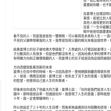
情，我比看得見的
畫書給你聽，也不
自姜博士這樣說明
事情，爸爸比別人
其他人做得更好的
目是「一生中最難
暗中爸爸唸圖畫書
看不見的人，但是我爸爸有一雙眼睛，可以看得見未來和人生，一直
不見的父親帶領著我的人生。我學習到用父親的眼光來看這個世界，
結果姜博士的兒子被哈佛大學錄取了，入學處的人打電話給姜博士，
子分數高的人有很多，但是他們都沒有考上。因為哈佛大學的標準不
有明確方向和正確價值觀的人，而姜博士的兒子就是因為這個而被錄
方向改變就能看到新的未來
姜博士在唸中學的時候，有一次因為意外，使視網膜剝離而導致失明
人，爸爸、媽媽及姐姐，姜博士說，他失去了活下去的意義，在醫院
的慾望，他覺得自己是人生的失敗者。
但後來信仰成為了他最大的力量，姜博士說：「信仰是我們追求人生
國中，那時我很自卑，但通過信仰，我發現了人生的意義；那時我想
十年，我一定會榮耀神的。」
所以他設定了三十年的人生目標，而後來無論遇到任何困難和逆境，