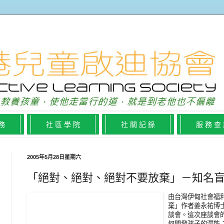
 務
社 區 學 院
社 關 記 錄
服 務 查
2005年5月28日星期六
「絕對、絕對、絕對不要放棄」－知名
由台灣伊甸社會福
棄」作者姜永祐博士
談會。這次座談會
何開發孩子的潛能