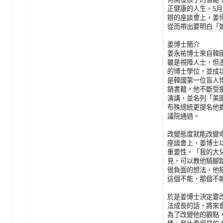
正健康的人生。5月
辦的座談會上，姜
從而帶出要明白「
姜博士簡介
姜永祐博士來自韓
雖是視障人士，但
的博士學位，並成
是韓國第一位盲人
銷書籍，他不斷受
演講，並名列「美
布殊總統更提名他擔
議院通過。
改變態度就能改變
座談會上，姜博士
重要性。「我的大
見，可以教他騎腳踏
很負面的想法，他
這個不能，那個不
於是姜博士決定要
法成長的話，將來
為了改變他的觀點