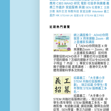
應用
CIBS
WAAD
研究
電影
社區參與廣播
義
務工作嘉許
家庭服務
英國
SEN 社關事工
主題
計劃
海外交流
特教科技
家庭治療
Volunteer
義工
嘉許
HK
STEAM
UK
個案分享
STEAM 義工PBS
近 期 熱 門 瀏 覽
網上講座推介 : ADHD你問
我答 X 齊來運動 Zoom - 網
上直播家長講座
【「ADHD你問我答 X 齊
來運動Zoom 一 Zoom」網
上直播家長講座】 如何用
運動協助ADHD孩子？ 運動也可以促進親
子間的關係？怎樣的運動才可以令ADHD孩
子得益 ？ 內容： 1. 專家分享及疑難解答 2.
親子運動示範 嘉賓講者： - 香港中文大學
體育運動科學系沈劍威...
招募義工 :「大手牽小手
STEM 共融社區服務計
劃」- 現正招募 中學生/ 青
年學院 STEM 服務義工多
名。
招募義工 :「大手牽小手
STEM 共融社區服務計劃」- 現正招募 中
學生/青年學院 STEM 服務義工多名。 服
務對像 : 有過動活躍, 讀寫困難, 聽障及自閉
症等.. SEN學童 - 專注力訓練 - STEM 訓練