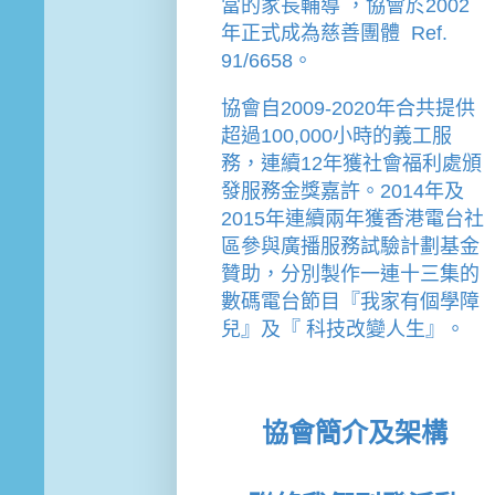
當的家長輔導 
，
協會
於2002
年
正式成為慈善團體  Ref. 
91/6658。
協會
自2009-2020年合共提供
超過100,000小時的義工服
務，連續12年獲社會福利處頒
發服務金獎嘉許。
2014年及
2015年連續兩年獲香港電台社
區參與廣播服務試驗計劃基金
贊助，分別製作一連十三集的
數碼電台節目『我家有個學障
兒』及『 科技改變人生』。
協會簡介及架構