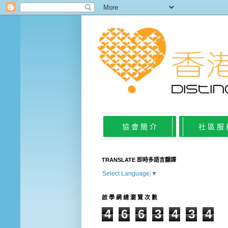
協 會 簡 介
社 區 服
TRANSLATE 即時多語言翻譯
Select Language
▼
啟 學 網 總 瀏 覽 次 數
4
6
6
3
4
3
4