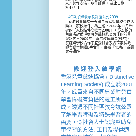
人才藝作表演，以作評選。 截止日期:
2013年1...
4Q親子錦囊家長講座系列2009
香港教育學院十五周年家庭與學校合作活
動以「家校結伴」為主題。2008年11月舉
辦的「家校結伴高峰會2008」，從宏觀的
角度探討香港家庭與學校結為夥伴的前景
與路向。2009年，香港教育學院(教院)、
家庭與學校合作事宜委員會及各區家長教
師會聯會繼續手合作，合辦「4Q親子錦囊
家長講座...
歡 迎 登 入 啟 學 網
香港兒童啟迪協會 ( Distinctive 
Learning Society) 成立於2001
年，成員來自不同專業對兒童
學習障礙有負擔的
義工
所組
成，透過不同社區教育讓公眾
了解學習障礙及特殊學習者的
需要，令社會人士認識幫助兒
童學習的方法, 工具及提供適