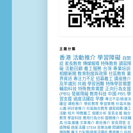
主 題 分 類
香港
活動推介
學習障礙
自閉
症
家長教育
傳媒報導
特殊教育
讀寫障
礙
活動回顧
義工服務
台灣
專業培訓
相關新聞
教育制度與政策
社區教育
業
界資訊
專注力不足
招募義工
講座推介
及早識別
共融
學習困難
特殊學習需要
輔助科技
特殊教育需要
正向行為支援
(PBS)
發展障礙
教育科技
中國
PBS
學
習支援
過度活躍症
早療
專注不足/過度活
躍症
課程推介
學前教育
學習策略
社區共融
公義
研討會推介
社區融合教育
讀寫困難
義工
活動
短片
特教義工
個案分析
家長支援
融合
教育
學習科技
應用行為分析
服務推介
科技輔
具
社區廣播
文章推介
節目推介
家長問答
言
語障礙
過度活躍
STEM
音樂治療
閱讀障礙
閱
讀困難
專注力失調/過度活躍症
應用推介
科技