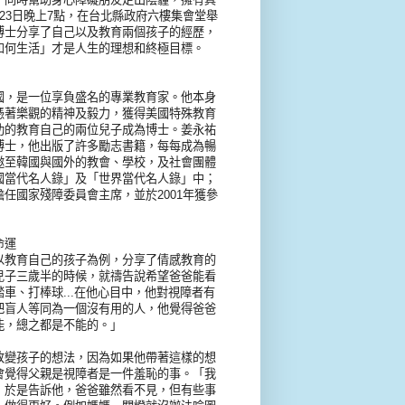
23日晚上7點，在台北縣政府六樓集會堂舉
博士分享了自己以及教育兩個孩子的經歷，
如何生活」才是人生的理想和終極目標。
國，是一位享負盛名的專業教育家。他本身
憑著樂觀的精神及毅力，獲得美國特殊教育
功的教育自己的兩位兒子成為博士。姜永祐
博士，他出版了許多勵志書籍，每每成為暢
邀至韓國與國外的教會、學校，及社會團體
國當代名人錄」及「世界當代名人錄」中；
任國家殘障委員會主席，並於2001年獲參
命運
以教育自己的孩子為例，分享了倩感教育的
兒子三歲半的時候，就禱告說希望爸爸能看
車、打棒球...在他心目中，他對視障者有
把盲人等同為一個沒有用的人，他覺得爸爸
能，總之都是不能的。」
改變孩子的想法，因為如果他帶著這樣的想
會覺得父親是視障者是一件羞恥的事。「我
，於是告訴他，爸爸雖然看不見，但有些事