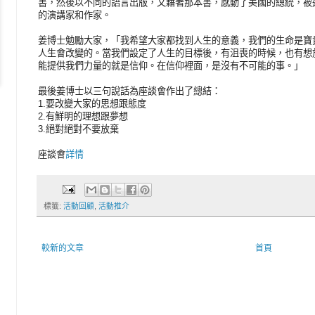
書，然後以不同的語言出版，又藉著那本書，感動了美國的總統，被
的演講家和作家。
姜博士勉勵大家，「我希望大家都找到人生的意義，我們的生命是寶
人生會改變的。當我們設定了人生的目標後，有沮喪的時候，也有想
能提供我們力量的就是信仰。在信仰裡面，是沒有不可能的事。」
最後姜博士以三句說話為座談會作出了總結：
1.要改變大家的思想跟態度
2.有鮮明的理想跟夢想
3.絕對絕對不要放棄
座談會
詳情
標籤:
活動回顧
,
活動推介
較新的文章
首頁