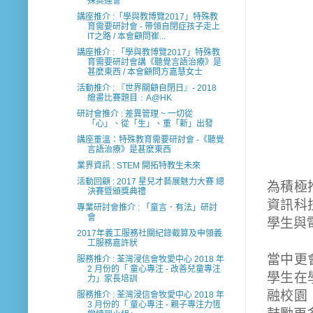
殊奧運會
講座推介 :「學與教博覽2017」特殊教
育需要研討會 - 帶領自閉症孩子走上
IT之路 / 本會顧問崔...
講座推介 : 「學與教博覽2017」特殊教
育需要研討會講《聽覺言語治療》是
甚麼東西 / 本會顧問方嘉慧女士
活動推介 : 『世界關顧自閉日』- 2018
繪畫比賽題目﹕A@HK
研討會推介 : 差異管理 ~ 一切從
「心」、從「生」、重「新」出發
講座重溫：特殊教育需要研討會 -《聽覺
言語治療》是甚麼東西
業界資訊 : STEM 開拓特教生未來
活動回顧 : 2017 星兒才藝展魅力大賽 總
為積極
決賽暨頒獎典禮
資訊科
專業研討會推介 : 「童言．有法」研討
會
學生與
2017年義工服務社關紀錄截算及申領義
工服務嘉許狀
當中更
服務推介 : 荃灣浸信會牧愛中心 2018 年
2 月份的「 童心專注 - 改善兒童專注
學生在
力」家長培訓
融校園
服務推介 : 荃灣浸信會牧愛中心 2018 年
3 月份的「 童心專注 - 親子專注力恆