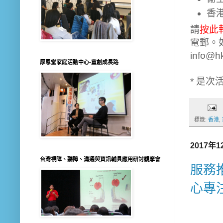
香
請
按此
電郵。
info@
厚恩堂家庭活動中心-童創成長路
* 是
標籤:
香港
,
2017年
台灣視障、聽障、溝通與資訊輔具應用研討觀摩會
服務推
心專