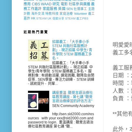
應用
CIBS
WAAD
研究
電影
社區參與廣播
義
務工作嘉許
家庭服務
英國
SEN 社關事工
主題
計劃
海外交流
特教科技
家庭治療
Volunteer
義工
嘉許
HK
STEAM
UK
個案分享
STEAM 義工PBS
近 期 熱 門 瀏 覽
招募義工 :「大手牽小手
明愛愛
STEM 共融社區服務計
劃」- 現正招募 中學生/ 青
義工多
年學院 STEM 服務義工多
名。
招募義工 :「大手牽小手
義工
服
STEM 共融社區服務計劃」- 現正招募 中
學生/青年學院 STEM 服務義工多名。 服
日期 ：
務對像 : 有過動活躍, 讀寫困難, 聽障及自閉
症等.. SEN學童 - 專注力訓練 - STEM 訓練
時間
：
- 感統提升 - 同輩...
人數
：
講座重温 :聽覺言語治療社
區教育講座 - 第七講 "聽覺
負責
：
言語治療練習的評估方法"
SEN Community Academy
**其
http://sen.sld2000.com/res
ources with your xxx@sld2000.com and
password to login. 重温講座 : 聽覺言語治
療社區教育講座 第七講 "聽...
此外，