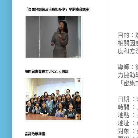
「自閉兒訓練及治療知多少」早期療育講座
目的：
相關因
度和方
導師：
第四屆專業義工VPCC-4 培訓
力協助
「密集
日期 ：
時間
：
地點 
地址
：
對象 ：
言語治療講座