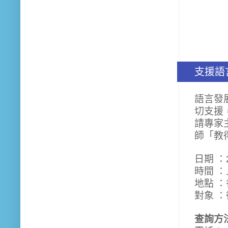
支援語
語言發
切支援
請專家
師「教
日期 ：
時間 ：
地點 
對象 
查詢方