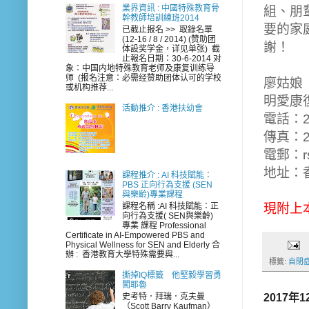
業界資訊 : 中國特殊教育骨
組、朋
幹教師培訓練班2014
要的家
已截止报名 >> 取錄名單
(12-16 / 8 / 2014) (赞助团
謝！
体設奖学金，详见单张) 截
止報名日期：30-6-2014 对
象：中国内地特殊教育老师及康复训练导
师 (报名注意：必需经赞助团体认可的学校
廖姑娘
或机构推荐...
明愛康
活動推介 : 香港扶幼會
電話：25
傳真：25
電郵：rsl
地址：
課程推介 : AI 科技賦能：
PBS 正向行為支援 (SEN
與樂齡)專業課程
現附上
課程名稱 :AI 科技賦能：正
向行為支援( SEN與樂齡)
專業 課程 Professional
Certificate in AI-Empowered PBS and
Physical Wellness for SEN and Elderly 合
辦 : 香港教育大學特殊需要與...
標籤:
自閉
撕掉IQ標籤 他堅毅學習勇
闖耶魯
史考特．拜瑞．克夫曼
2017年
（Scott Barry Kaufman）