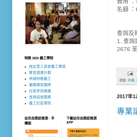
費用 ：
名額 ：
查詢及
1. 查詢
2676
特教 SEN 義工學院
按此登入協會義工專頁
實習證書計劃
申請特教義工
標籤:
早療
,
義務專家團隊
社區參與廣播
2017年
查詢協會服務
義工社區學院
專業講
幼兒自閉症檢測 - 手
下載幼兒自閉症檢測
APP
機版