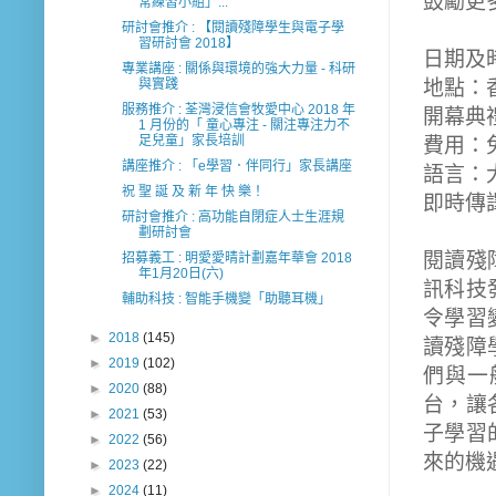
鼓勵更
常練習小組」...
研討會推介 : 【閱讀殘障學生與電子學
習研討會 2018】
日期及
專業講座 : 關係與環境的強大力量 - 科研
與實踐
地點：
服務推介 : 荃灣浸信會牧愛中心 2018 年
開幕典
1 月份的「 童心專注 - 關注專注力不
足兒童」家長培訓
費用：
講座推介 : 「e學習．伴同行」家長講座
語言：
祝 聖 誕 及 新 年 快 樂！
即時傳
研討會推介 : 高功能自閉症人士生涯規
劃研討會
閱讀殘
招募義工 : 明愛愛晴計劃嘉年華會 2018
年1月20日(六)
訊科技
輔助科技 : 智能手機變「助聽耳機」
令學習
►
2018
(145)
讀殘障
►
2019
(102)
們與一
►
2020
(88)
台，讓
►
2021
(53)
子學習
►
2022
(56)
來的機
►
2023
(22)
►
2024
(11)