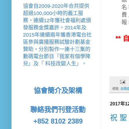
協會
自2009-2020年合共提供
名 
超過100,000小時的義工服
費
務，連續12年獲社會福利處頒
報
發服務金獎嘉許。
2014年及
2015年連續兩年獲香港電台社
**
區參與廣播服務試驗計劃基金
贊助，分別製作一連十三集的
數碼電台節目『我家有個學障
兒』及『 科技改變人生』。
協會簡介及架構
標籤:
自閉
2017年
聯絡我們
刊登活動
祝 聖
+852 8102 2389