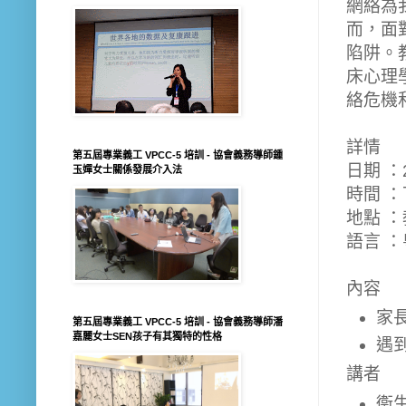
網絡為
而，面
陷阱。
床心理
絡危機
詳情
第五屆專業義工 VPCC-5 培訓 - 協會義務導師鍾
日期 ：
玉嬋女士關係發展介入法
時間 ：
地點 
語言 
內容
家
第五屆專業義工 VPCC-5 培訓 - 協會義務導師潘
嘉麗女士SEN孩子有其獨特的性格
遇
講者
衞