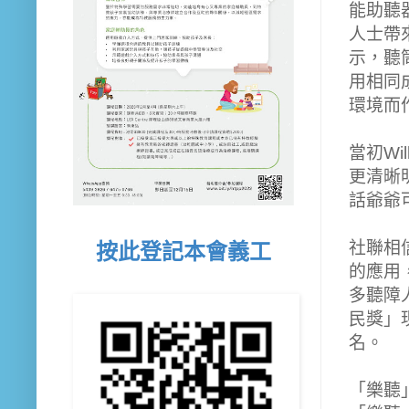
能助聽
人士帶來
示，聽
用相同
環境而
當初W
更清晰
話爺爺
社聯相
按此登記本會義工
的應用
多聽障
民獎」
名。
「樂聽」IO