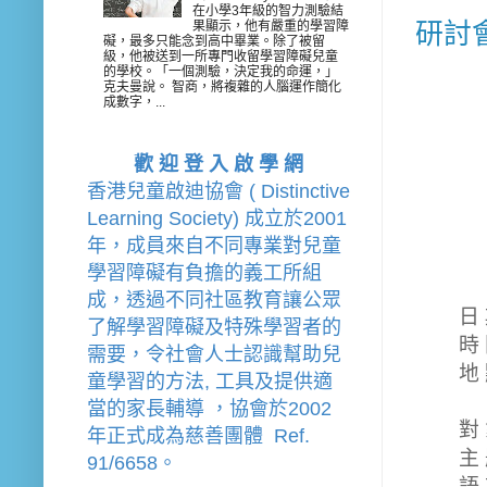
在小學3年級的智力測驗結
果顯示，他有嚴重的學習障
研討
礙，最多只能念到高中畢業。除了被留
級，他被送到一所專門收留學習障礙兒童
的學校。「一個測驗，決定我的命運，」
克夫曼說。 智商，將複雜的人腦運作簡化
成數字，...
歡 迎 登 入 啟 學 網
香港兒童啟迪協會 ( Distinctive 
Learning Society) 成立於2001
年，成員來自不同專業對兒童
學習障礙有負擔的
義工
所組
成，透過不同社區教育讓公眾
日
了解學習障礙及特殊學習者的
時 
需要，令社會人士認識幫助兒
地
童學習的方法, 工具及提供適
(
當的家長輔導 
，
協會
於2002
對
年
正式成為慈善團體  Ref. 
主
91/6658。
語