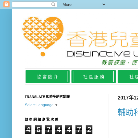
協 會 簡 介
社 區 服 務
社 
TRANSLATE 即時多語言翻譯
2017年
Select Language
▼
輔助
啟 學 網 總 瀏 覽 次 數
4
6
7
4
4
7
2