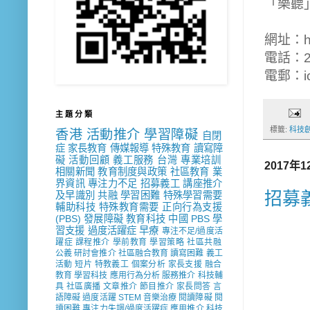
「樂聽」An
網址：http
電話：29
電郵：ict
主 題 分 類
標籤:
科技
香港
活動推介
學習障礙
自閉
症
家長教育
傳媒報導
特殊教育
讀寫障
礙
活動回顧
義工服務
台灣
專業培訓
2017年
相關新聞
教育制度與政策
社區教育
業
界資訊
專注力不足
招募義工
講座推介
招募義
及早識別
共融
學習困難
特殊學習需要
輔助科技
特殊教育需要
正向行為支援
(PBS)
發展障礙
教育科技
中國
PBS
學
習支援
過度活躍症
早療
專注不足/過度活
躍症
課程推介
學前教育
學習策略
社區共融
公義
研討會推介
社區融合教育
讀寫困難
義工
活動
短片
特教義工
個案分析
家長支援
融合
教育
學習科技
應用行為分析
服務推介
科技輔
具
社區廣播
文章推介
節目推介
家長問答
言
語障礙
過度活躍
STEM
音樂治療
閱讀障礙
閱
讀困難
專注力失調/過度活躍症
應用推介
科技