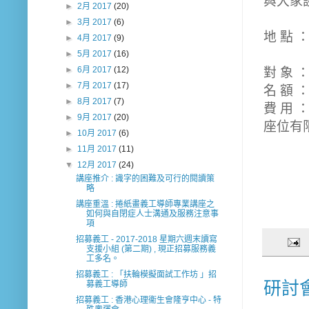
與大家
►
2月 2017
(20)
►
3月 2017
(6)
地 點 
►
4月 2017
(9)
(將軍
►
5月 2017
(16)
►
6月 2017
(12)
對 象 
►
7月 2017
(17)
名 額 ：
►
8月 2017
(7)
費 用 
►
9月 2017
(20)
座位有
►
10月 2017
(6)
►
11月 2017
(11)
▼
12月 2017
(24)
講座推介 : 識字的困難及可行的閱讀策
略
講座重溫 : 捲紙畫義工導師專業講座之
如何與自閉症人士溝通及服務注意事
項
招募義工 - 2017-2018 星期六週末讀寫
支援小組 (第二期) , 現正招募服務義
工多名。
招募義工 : 「扶輪模擬面試工作坊 」招
研討會
募義工導師
招募義工 : 香港心理衞生會隆亨中心 - 特