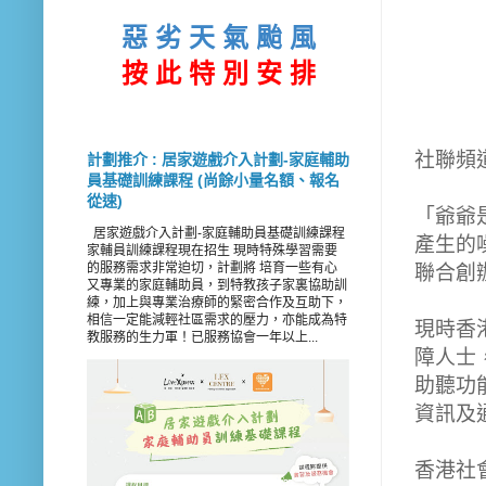
惡 劣 天 氣 颱 風
按 此
特 別 安 排
社聯頻
計劃推介 : 居家遊戲介入計劃-家庭輔助
員基礎訓練課程 (尚餘小量名額、報名
從速)
「爺爺
居家遊戲介入計劃-家庭輔助員基礎訓練課程
產生的
家輔員訓練課程現在招生 現時特殊學習需要
的服務需求非常迫切，計劃將 培育一些有心
聯合創辦
又專業的家庭輔助員，到特教孩子家裏協助訓
練，加上與專業治療師的緊密合作及互助下，
相信一定能減輕社區需求的壓力，亦能成為特
現時香
教服務的生力軍！已服務協會一年以上...
障人士
助聽功
資訊及通
香港社