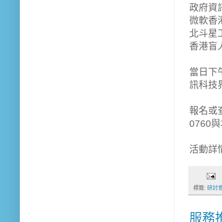
政府資
微軟香
北斗星
香港盲
當日下
訊科技
報名或查
0760
活動詳情
標籤:
研討
服務推