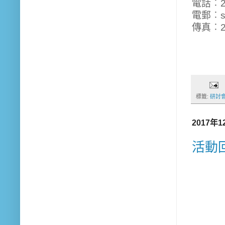
電話︰27
電郵︰st@
傳真︰27
標籤:
研討
2017年
活動回