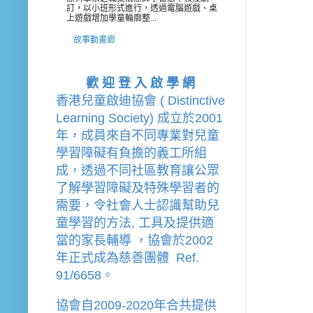
訂，以小班形式進行，透過電腦遊戲、桌
上遊戲增加學童輪廓整...
故事動畫廊
歡 迎 登 入 啟 學 網
香港兒童啟迪協會 ( Distinctive 
Learning Society) 成立於2001
年，成員來自不同專業對兒童
學習障礙有負擔的
義工
所組
成，透過不同社區教育讓公眾
了解學習障礙及特殊學習者的
需要，令社會人士認識幫助兒
童學習的方法, 工具及提供適
當的家長輔導 
，
協會
於2002
年
正式成為慈善團體  Ref. 
91/6658。
協會
自2009-2020年合共提供