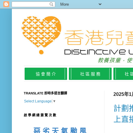
協 會 簡 介
社 區 服 務
社 
TRANSLATE 即時多語言翻譯
2025年
Select Language
▼
計劃
啟 學 網 總 瀏 覽 次 數
上直播
惡 劣 天 氣 颱 風