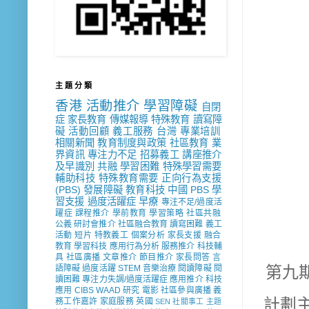
主 題 分 類
香港
活動推介
學習障礙
自閉
症
家長教育
傳媒報導
特殊教育
讀寫障
礙
活動回顧
義工服務
台灣
專業培訓
相關新聞
教育制度與政策
社區教育
業
界資訊
專注力不足
招募義工
講座推介
及早識別
共融
學習困難
特殊學習需要
輔助科技
特殊教育需要
正向行為支援
(PBS)
發展障礙
教育科技
中國
PBS
學
習支援
過度活躍症
早療
專注不足/過度活
躍症
課程推介
學前教育
學習策略
社區共融
公義
研討會推介
社區融合教育
讀寫困難
義工
活動
短片
特教義工
個案分析
家長支援
融合
教育
學習科技
應用行為分析
服務推介
科技輔
具
社區廣播
文章推介
節目推介
家長問答
言
第九
語障礙
過度活躍
STEM
音樂治療
閱讀障礙
閱
讀困難
專注力失調/過度活躍症
應用推介
科技
應用
CIBS
WAAD
研究
電影
社區參與廣播
義
計劃主
務工作嘉許
家庭服務
英國
SEN 社關事工
主題