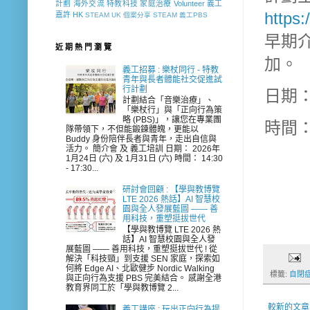
計劃
海外交流
特教科技
家庭治療
Volunteer
義工
http
嘉許
HK
STEAM
UK
個案分享
STEAM 義工PBS
早期
近 期 熱 門 瀏 覽
加。
義工招募 : 樂杖同行 - 特教
青年與長者體能社交促進試
行計劃
日期：2
計劃結合「音樂治療」、
「樂杖行」與「正向行為策
略 (PBS)」，讓您在專業團
時間
隊帶領下，不但能鍛鍊體魄，更能以
Buddy 身份陪伴長者與青年，走出自信與
活力。 簡介會 及 義工培訓 日期： 2026年
1月24日 (六) 及 1月31日 (六) 時間： 14:30
- 17:30...
研討會回顧 : 【學與教博覽
LTE 2026 熱話】AI 智慧校
園與全人發展藍圖 —— 善
用科技，重塑挺拔世代
【學與教博覽 LTE 2026 熱
話】AI 智慧校園與全人發
展藍圖 —— 善用科技，重塑挺拔世代 ! 從
解決「科技頸」到支援 SEN 家庭，探索如
何將 Edge AI、北歐健步 Nordic Walking
標籤:
自閉
與正向行為支援 PBS 完美結合。 感謝全港
教育界同工於「學與教博覽 2...
較新的文章
義工講座 : 玩出正向行為提