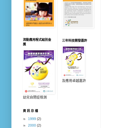
流動應用程式組別金
三年科技開發嘉許
獎
及應用卓越嘉許
幼兒自閉症檢測
資 訊 存 檔
►
1999
(2)
►
2000
(2)