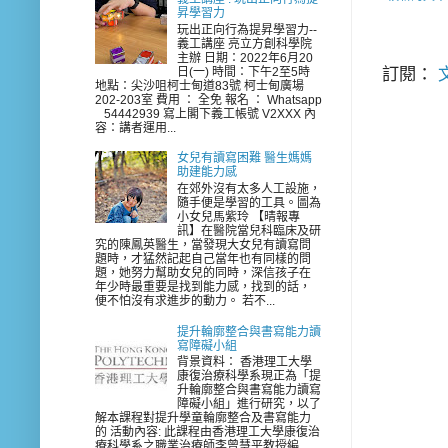
昇學習力
玩出正向行為提昇學習力--
義工講座 亮立方創科學院
主辦 日期：2022年6月20
訂閱：
文
日(一) 時間：下午2至5時
地點：尖沙咀柯士甸道83號 柯士甸廣場
202-203室 費用 ： 全免 報名 ： Whatsapp
54442939 寫上閣下義工帳號 V2XXX 內
容：講者運用...
女兒有讀寫困難 醫生媽媽
助建能力感
在郊外沒有太多人工設施，
隨手便是學習的工具。圖為
小女兒馬紫玲 【晴報專
訊】在醫院當兒科臨床及研
究的陳鳳英醫生，當發現大女兒有讀寫問
題時，才猛然記起自己當年也有同樣的問
題，她努力幫助女兒的同時，深信孩子在
年少時最重要是找到能力感，找到的話，
便不怕沒有求進步的動力。 若不...
提升輪廓整合與書寫能力讀
寫障礙小組
背景資料： 香港理工大學
康復治療科學系現正為「提
升輪廓整合與書寫能力讀寫
障礙小組」進行研究，以了
解本課程對提升學童輪廓整合及書寫能力
的 活動內容: 此課程由香港理工大學康復治
療科學系之職業治療師李曾慧平教授編