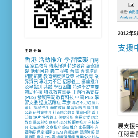
標籤:
自閉
Analysis
,
A
2012年
支援
主 題 分 類
香港
活動推介
學習障礙
自閉
症
家長教育
傳媒報導
特殊教育
讀寫障
礙
活動回顧
義工服務
台灣
專業培訓
相關新聞
教育制度與政策
社區教育
業
界資訊
專注力不足
招募義工
講座推介
及早識別
共融
學習困難
特殊學習需要
輔助科技
特殊教育需要
正向行為支援
(PBS)
發展障礙
教育科技
中國
PBS
學
習支援
過度活躍症
早療
專注不足/過度活
躍症
課程推介
學前教育
學習策略
社區共融
公義
研討會推介
社區融合教育
讀寫困難
義工
活動
短片
特教義工
個案分析
家長支援
融合
教育
學習科技
應用行為分析
服務推介
科技輔
展支援
具
社區廣播
文章推介
節目推介
家長問答
言
語障礙
過度活躍
STEM
音樂治療
閱讀障礙
閱
任秘書
讀困難
專注力失調/過度活躍症
應用推介
科技