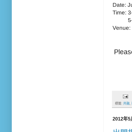
Date: J
Time: 
Time:
5
Venue:
Venue:
Please
標籤:
共融
,
2012年