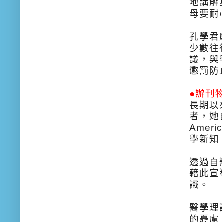
地講解
母要耐
孔學君
少數往
議，與
懲罰防
●辦刊
長期以
者，她
Ameri
學新知
透過自
藉此宣
識。
醫學理
的憂慮