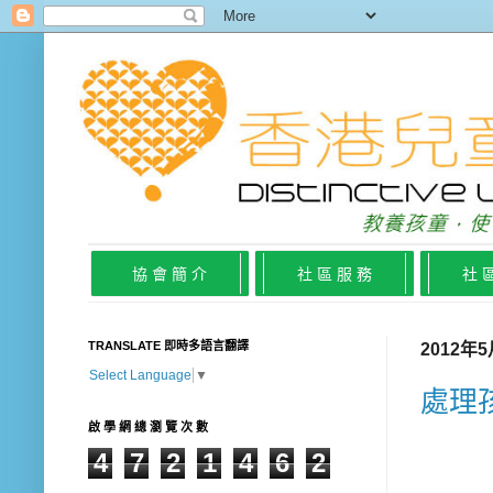
協 會 簡 介
社 區 服 務
社 
TRANSLATE 即時多語言翻譯
2012年
Select Language
▼
處理
啟 學 網 總 瀏 覽 次 數
4
7
2
1
4
6
2