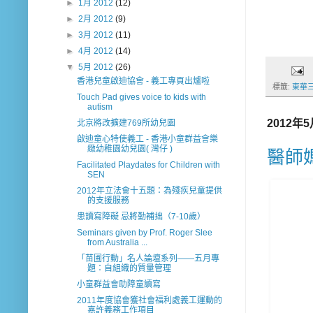
►
1月 2012
(12)
►
2月 2012
(9)
►
3月 2012
(11)
►
4月 2012
(14)
▼
5月 2012
(26)
香港兒童啟迪協會 - 義工專頁出爐啦
標籤:
東華
Touch Pad gives voice to kids with
autism
2012年
北京將改擴建769所幼兒園
啟迪童心特使義工 - 香港小童群益會樂
緻幼稚園幼兒園( 灣仔 )
醫師
Facilitated Playdates for Children with
SEN
2012年立法會十五題：為殘疾兒童提供
的支援服務
患讀寫障礙 忌將勤補拙（7-10歲）
Seminars given by Prof. Roger Slee
from Australia ...
「苗圃行動」名人論壇系列——五月專
題：自組織的質量管理
小童群益會助障童讀寫
2011年度協會獲社會福利處義工運動的
嘉許義務工作項目