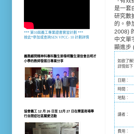
「有效
是
一套
研究數
的。參加
200
*** 第10屆義工專業證書實習計劃 ***
按此*參加或查詢SEN VPCC- 10 計劃詳情
中文單
顯進步 (C
義務顧問精神科專科醫生郭偉明醫生浸信會呂明才
如欲了解
小學的教師發展日專業分享
詳情如下
日期︰
時間︰
地點︰
協會義工 12 月 26 日至 12月 27 日在樂富商場舉
講者︰
行自閉症社區關愛活動
費用︰