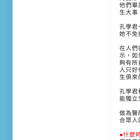
他們畢
生大事
孔學君
她不免
在人們
示，如
夠有所
人只好
生俱來
孔學君
能獨立
做為醫
合眾人
●什麼