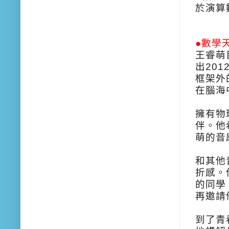
於演算
●數學
王睿萌
出20
框架外
在腦海
擁有物
伴。他
萌的音
和其他
折感。
的同學
再邀請
到了青