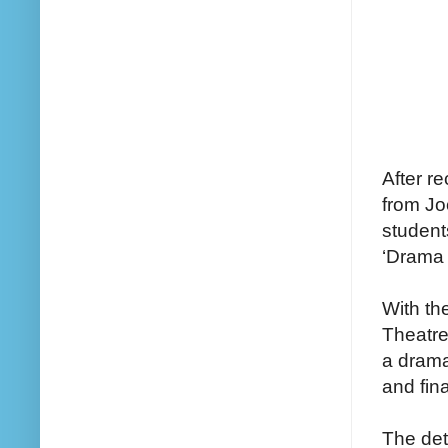
After r
from Jo
students
‘Drama 
With th
Theatre
a drama
and fin
The det