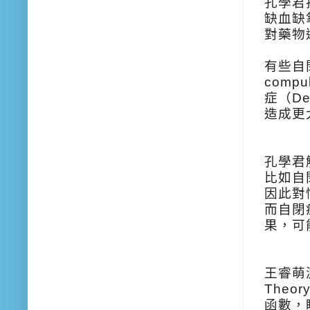
孔學君
缺血缺
對藥物
有些自閉
comp
症（D
造成更
孔學君
比如自
因此對
而自閉
果，可
王睿萌
The
函數，