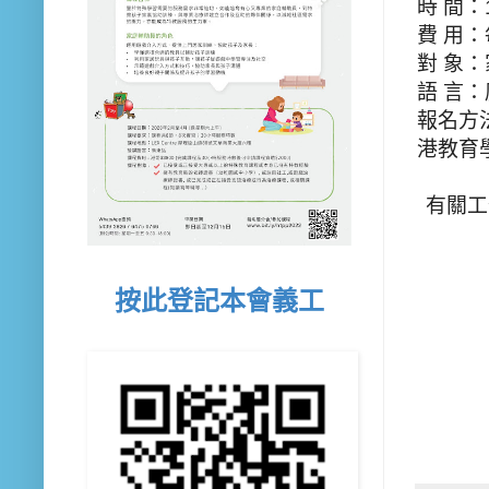
時 間：1
費 用：
對 象
語 言：
報名方法
港教育
有關工
按此登記本會義工