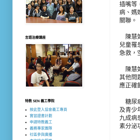
插嘴等
病、媽
關聯。
陳慧如
言語治療講座
兒童罹
急救，空
陳慧如
其他問
應正確
糖尿病
特教 SEN 義工學院
及青少
按此登入協會義工專頁
實習證書計劃
九成病
申請特教義工
素分泌
義務專家團隊
社區參與廣播