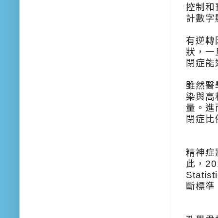
控制和預防
計數字
有逆轉
狀，一
閉症能
雖然醫
染與高
量。進
閉症比
精神症
此，20
Stati
斷標準