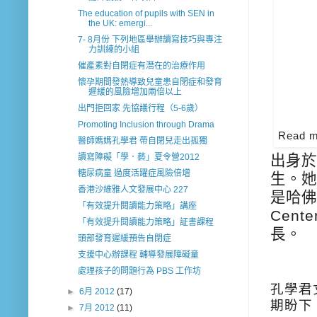
The education of pupils with SEN in
the UK: emergi...
7- 8月份 下列地區舉辦讀寫技巧與專注
力訓練的小組
催產素對自閉症有潛在的治療作用
懷孕期間發熱導致兒童患自閉症和發育
遲緩的風險增加兩倍以上
出門拒回家 先協議行程（5-6歲）
Promoting Inclusion through Drama
Read 
醫師媽媽孔學君 帶自閉兒走出孤獨
讀寫障礙「學．藝」夏令營2012
出身於
糖尿病童 過度活躍症風險倍增
生。她
香港沙維雅人文發展中心 227
是哈佛醫
「有效提升閱讀能力策略」講座
Cen
「有效提升閱讀能力策略」証書課程
長。
頭部發育遲緩預告自閉症
支援中心辦課程 輔導發展障礙童
處理孩子的問題行為 PBS 工作坊
孔學君
►
6月 2012
(17)
期盼下
►
7月 2012
(11)