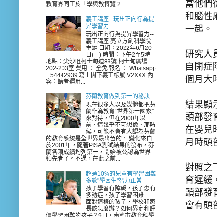
當他們
教育界同工於「學與教博覽 2...
和腦性
義工講座 : 玩出正向行為提
昇學習力
一起。
玩出正向行為提昇學習力--
義工講座 亮立方創科學院
主辦 日期：2022年6月20
研究人
日(一) 時間：下午2至5時
地點：尖沙咀柯士甸道83號 柯士甸廣場
自閉症
202-203室 費用 ： 全免 報名 ： Whatsapp
54442939 寫上閣下義工帳號 V2XXX 內
個月大
容：講者運用...
芬蘭教育做到第一的秘訣
結果顯
現在很多人以及媒體都把芬
蘭作為教育“世界第一國家”
頭部發
來對待，但在2000年以
前，這幾乎不可想像。那時
在嬰兒
候，可能不會有人認為芬蘭
的教育系統是全世界最出色的。 變化來自
月時頭
於2001年，隨著PISA測試結果的發布，芬
蘭各項成績均列第一，開始被公認為世界
領先者了。不過，在此之前...
對照之
超過10%的兒童有學習困難
育遲緩
多數"學困生"智力正常
孩子學習有障礙，孩子患有
頭部發
多動症，孩子學習困難……
面對這樣的孩子，學校和家
會有頭
長該怎麼辦？如何界定和評
價學習困難的孩子？9日，南寧市教育科學