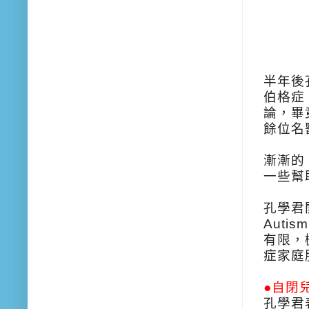
半年後
伯格症（
論，畢
餘位名
漸漸的
一些幫
孔學君開
Aut
有限，
症家庭
●自閉兒
孔學君