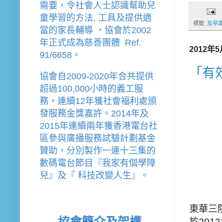
需要，令社會人士認識幫助兒
童學習的方法, 工具及提供適
標籤:
及早
當的家長輔導 
，
協會
於2002
年
正式成為慈善團體  Ref. 
2012年
91/6658。
「有
協會
自2009-2020年合共提供
超過100,000小時的義工服
務，連續12年獲社會福利處頒
發服務金獎嘉許。
2014年及
2015年連續兩年獲香港電台社
區參與廣播服務試驗計劃基金
贊助，分別製作一連十三集的
數碼電台節目『我家有個學障
兒』及『 科技改變人生』。
東華三
協會簡介及架構
於20