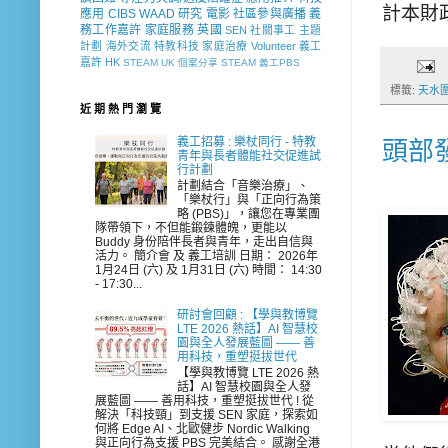
計本財
應用
CIBS
WAAD
研究
電影
社區參與廣播
義
務工作嘉許
家庭服務
英國
SEN 社關事工
主題
計劃
海外交流
特教科技
家庭治療
Volunteer
義工
嘉許
HK
STEAM
UK
個案分享
STEAM 義工PBS
標籤:
天水
近 期 熱 門 瀏 覽
義工招募 : 樂杖同行 - 特教
頭部
青年與長者體能社交促進試
行計劃
計劃結合「音樂治療」、
「樂杖行」與「正向行為策
略 (PBS)」，讓您在專業團
隊帶領下，不但能鍛鍊體魄，更能以
Buddy 身份陪伴長者與青年，走出自信與
活力。 簡介會 及 義工培訓 日期： 2026年
1月24日 (六) 及 1月31日 (六) 時間： 14:30
- 17:30...
研討會回顧 : 【學與教博覽
LTE 2026 熱話】AI 智慧校
園與全人發展藍圖 —— 善
用科技，重塑挺拔世代
【學與教博覽 LTE 2026 熱
話】AI 智慧校園與全人發
展藍圖 —— 善用科技，重塑挺拔世代 ! 從
解決「科技頸」到支援 SEN 家庭，探索如
何將 Edge AI、北歐健步 Nordic Walking
與正向行為支援 PBS 完美結合。 感謝全港