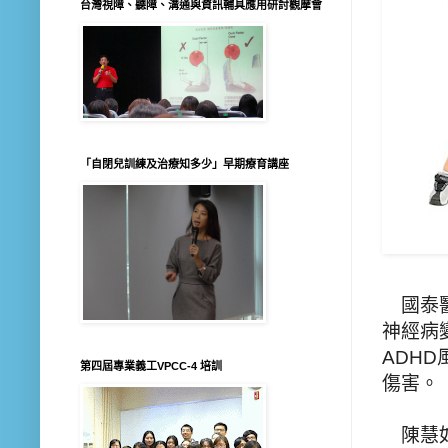
台灣視障、聽障、溝通與資訊輔具應用研討觀摩會
「自閉兒訓練及治療知多少」早期療育講座
國泰醫
神經病
ADH
第四屆專業義工VPCC-4 培訓
傷害。
陳慧如