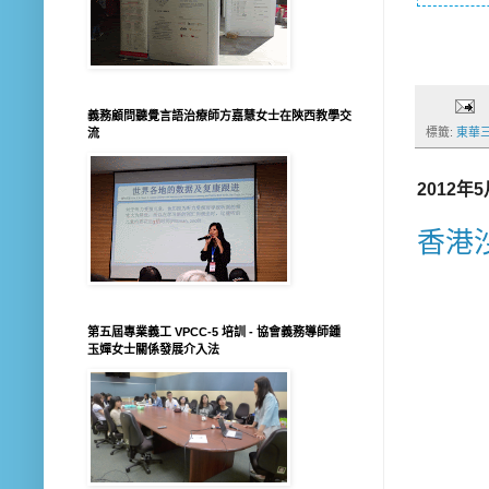
義務顧問聽覺言語治療師方嘉慧女士在陝西教學交
標籤:
東華
流
2012年
香港
第五屆專業義工 VPCC-5 培訓 - 協會義務導師鍾
玉嬋女士關係發展介入法