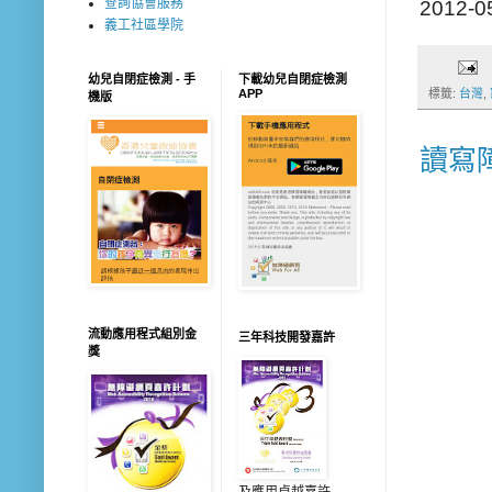
查詢協會服務
2012
義工社區學院
幼兒自閉症檢測 - 手
下載幼兒自閉症檢測
APP
標籤:
台灣
,
機版
讀寫
流動應用程式組別金
三年科技開發嘉許
獎
及應用卓越嘉許