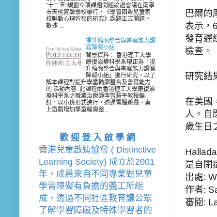
“十二五”規劃立項課題開題論證會議在南寧
巴爾的摩
市天桃實驗學校舉行，《學習困難兒童家
校聯動心理幹預的研究》課題正式開題。
表示，
數據 ...
發育遲
提升輪廓整合與書寫能力讀
寫障礙小組
檢查。
背景資料： 香港理工大學
康復治療科學系現正為「提
升輪廓整合與書寫能力讀寫
研究結
障礙小組」進行研究，以了
解本課程對提升學童輪廓整合及書寫能力
的 活動內容: 此課程由香港理工大學康復治
療科學系之職業治療師李曾慧平教授編
在美國
訂，以小班形式進行，透過電腦遊戲、桌
上遊戲增加學童輪廓整...
人。自閉
歲生日
歡 迎 登 入 啟 學 網
香港兒童啟迪協會 ( Distinctive 
Hal
Learning Society) 成立於2001
是自閉
年，成員來自不同專業對兒童
出處: W
學習障礙有負擔的
義工
所組
作者: Sa
成，透過不同社區教育讓公眾
審閱: La
了解學習障礙及特殊學習者的