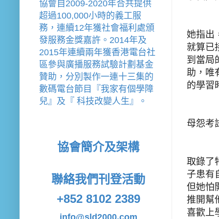
協會
自2009-2020年合共提供
超過100,000小時的義工服
務，連續12年獲社會福利處頒
她指出
發服務金獎嘉許。
2014年及
就算已
2015年連續兩年獲香港電台社
到當局
區參與廣播服務試驗計劃基金
助，唯
贊助，分別製作一連十三集的
的學習
數碼電台節目『我家有個學障
兒』及『 科技改變人生』。
母怨考
協會簡介及架構
取錄了
子患有
聯絡我們
刊登活動
但她怕
+852 8102 2389
推開幫
喜歡上
info@sld2000.com