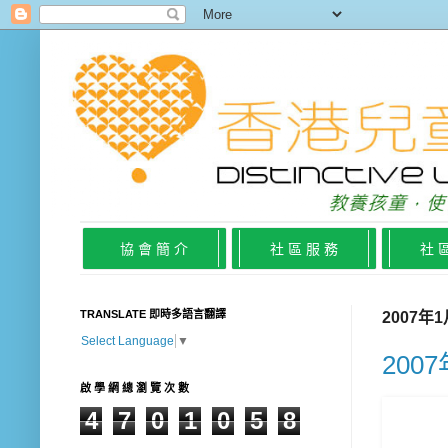
協 會 簡 介
社 區 服 務
社 
TRANSLATE 即時多語言翻譯
2007年
Select Language
▼
20
啟 學 網 總 瀏 覽 次 數
4
7
0
1
0
5
8