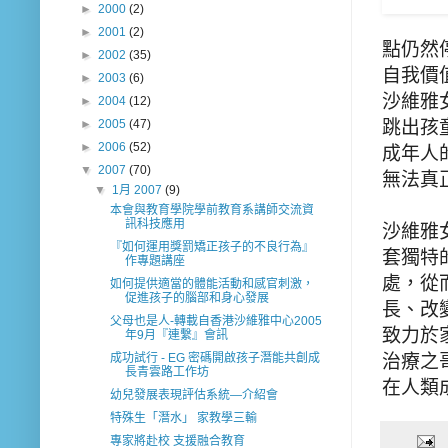
►
2000
(2)
►
2001
(2)
點仍然
►
2002
(35)
自我價
►
2003
(6)
沙維雅
►
2004
(12)
►
2005
(47)
跳出孩
►
2006
(52)
成年人
▼
2007
(70)
無法真
▼
1月 2007
(9)
本會與教育學院學前教育系講師交流資
訊科技應用
沙維雅女士
『如何運用獎罰矯正孩子的不良行為』
套獨特
作專題講座
處，從
如何提供適當的體能活動和感官刺激，
促進孩子的腦部和身心發展
長、改
父母也是人-轉載自香港沙維雅中心2005
致力於
年9月『連繫』會訊
成功試行 - EG 密碼開啟孩子潛能共創成
治療之
長青雲路工作坊
在人類
幼兒發展表現評估系統—介紹會
特殊生「潛水」 家教學三輸
專家將赴校 支援融合教育