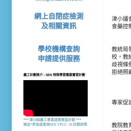
網上自閉症檢測
津小議
及相關資訊
食藥控
學校機構查詢
教統局
校，教
申請提供服務
歧視條
拒絕照
義工計劃推介 : SEN 特殊學習需要實習計劃
專家促
*** 第10屆義工專業證書實習計劃 ***
教院教
按此*參加或查詢SEN VPCC- 10 計劃詳情