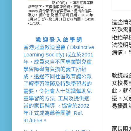
略 (PBS)」，讓您在專業團
隊帶領下，不但能鍛鍊體魄，更能以
Buddy 身份陪伴長者與青年，走出自信與
活力。 簡介會 及 義工培訓 日期： 2026年
1月24日 (六) 及 1月31日 (六) 時間： 14:30
這些情
- 17:30...
特殊需
拒絕學
歡 迎 登 入 啟 學 網
法證明
香港兒童啟迪協會 ( Distinctive 
病情，
Learning Society) 成立於2001
年，成員來自不同專業對兒童
學習障礙有負擔的
義工
所組
教統局
成，透過不同社區教育讓公眾
女校長
了解學習障礙及特殊學習者的
此，就
需要，令社會人士認識幫助兒
擾，又
童學習的方法, 工具及提供適
易擾亂
當的家長輔導 
，
協會
於2002
年
正式成為慈善團體  Ref. 
91/6658。
家長阻