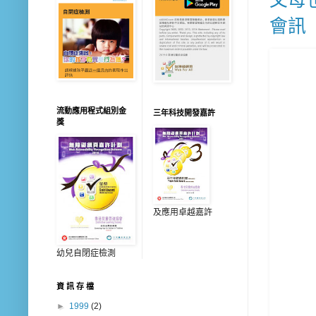
父母
會訊
流動應用程式組別金
三年科技開發嘉許
獎
及應用卓越嘉許
幼兒自閉症檢測
資 訊 存 檔
►
1999
(2)