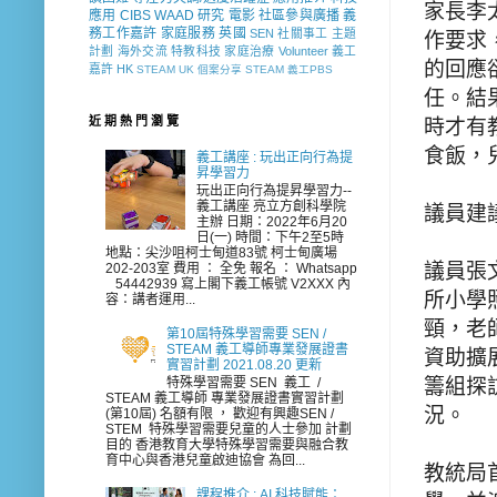
家長李
應用
CIBS
WAAD
研究
電影
社區參與廣播
義
務工作嘉許
家庭服務
英國
SEN 社關事工
主題
作要求
計劃
海外交流
特教科技
家庭治療
Volunteer
義工
的回應
嘉許
HK
STEAM
UK
個案分享
STEAM 義工PBS
任。結
近 期 熱 門 瀏 覽
時才有
食飯，
義工講座 : 玩出正向行為提
昇學習力
玩出正向行為提昇學習力--
義工講座 亮立方創科學院
議員建
主辦 日期：2022年6月20
日(一) 時間：下午2至5時
地點：尖沙咀柯士甸道83號 柯士甸廣場
議員張
202-203室 費用 ： 全免 報名 ： Whatsapp
54442939 寫上閣下義工帳號 V2XXX 內
所小學
容：講者運用...
頸，老
第10屆特殊學習需要 SEN /
STEAM 義工導師專業發展證書
資助擴
實習計劃 2021.08.20 更新
籌組探
特殊學習需要 SEN 義工 /
STEAM 義工導師 專業發展證書實習計劃
況。
(第10屆) 名額有限 ， 歡迎有興趣SEN /
STEM 特殊學習需要兒童的人士參加 計劃
目的 香港教育大學特殊學習需要與融合教
育中心與香港兒童啟迪協會 為回...
教統局
課程推介 : AI 科技賦能：