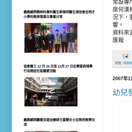
常設專
席何漢
義務顧問精神科專科醫生郭偉明醫生浸信會呂明才
況下，
小學的教師發展日專業分享
響。
資料來
匯報
標籤:
相關
協會義工 12 月 26 日至 12月 27 日在樂富商場舉
行自閉症社區關愛活動
2007年
幼兒
義務顧問聽覺言語治療師方嘉慧女士在陝西教學交
流