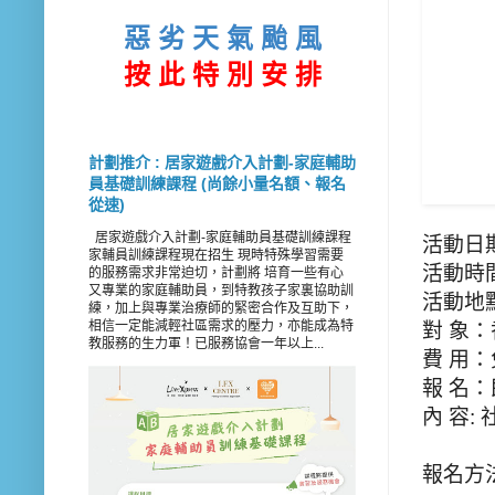
惡 劣 天 氣 颱 風
按 此
特 別 安 排
計劃推介 : 居家遊戲介入計劃-家庭輔助
員基礎訓練課程 (尚餘小量名額、報名
從速)
居家遊戲介入計劃-家庭輔助員基礎訓練課程
活動日期
家輔員訓練課程現在招生 現時特殊學習需要
活動時
的服務需求非常迫切，計劃將 培育一些有心
又專業的家庭輔助員，到特教孩子家裏協助訓
活動地
練，加上與專業治療師的緊密合作及互助下，
相信一定能減輕社區需求的壓力，亦能成為特
對 象
教服務的生力軍！已服務協會一年以上...
費 用：
報 名
內 容
報名方