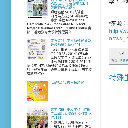
學，並
PBS 正向行為支援 (SEN
與樂齡)專業課程
課程名稱 :AI 科技賦能：正
向行為支援( SEN與樂齡)
專業 課程 Professional
*來源：
Certificate in AI-Empowered PBS and
Physical Wellness for SEN and Elderly 合
http:/
辦 : 香港教育大學特殊需要與...
news_i
業界資訊 : 中國特殊教育骨
幹教師培訓練班2014
已截止报名 >> 取錄名單
(12-16 / 8 / 2014) (赞助团
体設奖学金，详见单张) 截
標籤:
相關
止報名日期：30-6-2014 对
象：中国内地特殊教育老师及康复训练导
师 (报名注意：必需经赞助团体认可的学校
或机构推荐...
特殊
活動推介 : 香港扶幼會
義工招募 : 樂杖同行 - 特教
青年與長者體能社交促進試
行計劃
計劃結合「音樂治療」、
「樂杖行」與「正向行為策