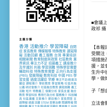
■會議
政祁 攝
主 題 分 類
香港
活動推介
學習障礙
自閉
【本報
症
家長教育
傳媒報導
特殊教育
讀寫障
受關注
礙
活動回顧
義工服務
台灣
專業培訓
相關新聞
教育制度與政策
社區教育
業
項措施
界資訊
專注力不足
招募義工
講座推介
援，並
及早識別
共融
學習困難
特殊學習需要
輔助科技
特殊教育需要
正向行為支援
生升中
(PBS)
發展障礙
教育科技
中國
PBS
學
學，做
習支援
過度活躍症
早療
專注不足/過度活
躍症
課程推介
學前教育
學習策略
社區共融
公義
研討會推介
社區融合教育
讀寫困難
義工
子「想
活動
短片
特教義工
個案分析
家長支援
融合
教育
學習科技
應用行為分析
服務推介
科技輔
具
社區廣播
文章推介
節目推介
家長問答
言
立法會
語障礙
過度活躍
STEM
音樂治療
閱讀障礙
閱
讀困難
專注力失調/過度活躍症
應用推介
科技