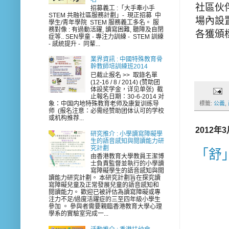
社區伙伴
招募義工 :「大手牽小手
STEM 共融社區服務計劃」- 現正招募 中
場內設
學生/青年學院 STEM 服務義工多名。 服
務對像 : 有過動活躍, 讀寫困難, 聽障及自閉
各獲頒
症等.. SEN學童 - 專注力訓練 - STEM 訓練
- 感統提升 - 同輩...
業界資訊 : 中國特殊教育骨
幹教師培訓練班2014
已截止报名 >> 取錄名單
(12-16 / 8 / 2014) (赞助团
体設奖学金，详见单张) 截
止報名日期：30-6-2014 对
象：中国内地特殊教育老师及康复训练导
標籤:
公義
,
师 (报名注意：必需经赞助团体认可的学校
或机构推荐...
2012年
研究推介 : 小學讀寫障礙學
生的語音感知與閲讀能力研
究計劃
「舒
由香港教育大學教員王潔博
士負責監督並執行的小學讀
寫障礙學生的語音感知與閲
讀能力研究計劃。 本研究計劃旨在探究讀
寫障礙兒童及正常發展兒童的語音感知和
閲讀能力。 歡迎已被評估為讀寫障礙或專
注力不足/過度活躍症的三至四年級小學生
參加 。 參與者需要親臨香港教育大學心理
學系的實驗室完成一...