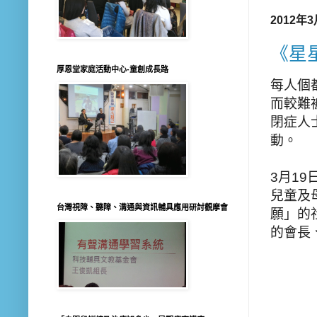
2012年
《星
厚恩堂家庭活動中心-童創成長路
每人個
而較難
閉症人
動
。
3
月
19
兒童及
台灣視障、聽障、溝通與資訊輔具應用研討觀摩會
願」
的
的會長