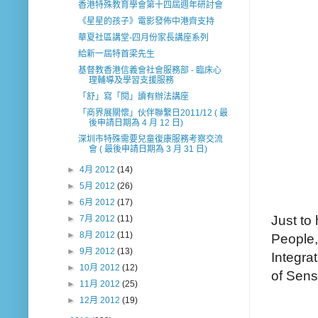
香港特殊教育學會第十四屆週年研討會
《星星的孩子》電影發佈中港齊支持
華夏社區講堂-四月份家長講座系列
給新一屆特首梁先生
基督教香港信義會社會服務部 - 臨床心
理輔導及學習支援服務
「舒」寫「閱」讀有辦法講座
「商界展關懷」伙伴聯繫日2011/12 ( 最
後申請日期為 4 月 12 日)
深圳市特殊需要兒童復康服務考察交流
會 ( 最後申請日期為 3 月 31 日)
►
4月 2012
(14)
►
5月 2012
(26)
►
6月 2012
(17)
Just to 
►
7月 2012
(11)
►
8月 2012
(11)
People,
►
9月 2012
(13)
Integra
►
10月 2012
(12)
of Sens
►
11月 2012
(25)
►
12月 2012
(19)