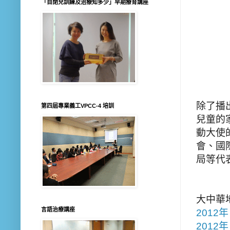
「自閉兒訓練及治療知多少」早期療育講座
除了播
第四屆專業義工VPCC-4 培訓
兒童的
動大使
會
、
國
局等代
大中華
言語治療講座
2012年
2012