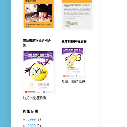
流動應用程式組別金
三年科技開發嘉許
獎
及應用卓越嘉許
幼兒自閉症檢測
資 訊 存 檔
►
1999
(2)
►
2000
(2)