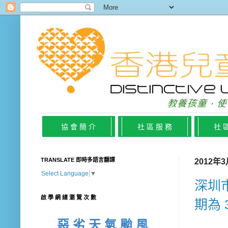
協 會 簡 介
社 區 服 務
社 
TRANSLATE 即時多語言翻譯
2012年
Select Language
▼
深圳
啟 學 網 總 瀏 覽 次 數
期為 3
惡 劣 天 氣 颱 風