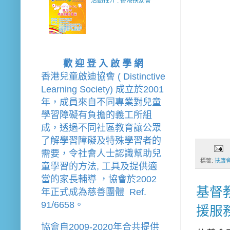
活動推介 : 香港扶幼會
歡 迎 登 入 啟 學 網
香港兒童啟迪協會 ( Distinctive 
Learning Society) 成立於2001
年，成員來自不同專業對兒童
學習障礙有負擔的
義工
所組
成，透過不同社區教育讓公眾
了解學習障礙及特殊學習者的
需要，令社會人士認識幫助兒
標籤:
扶康
童學習的方法, 工具及提供適
當的家長輔導 
，
協會
於2002
基督
年
正式成為慈善團體  Ref. 
91/6658。
援服
協會
自2009-2020年合共提供