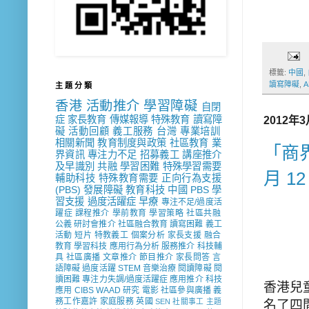
標籤:
中國
,
讀寫障礙
,
A
主 題 分 類
香港
活動推介
學習障礙
自閉
症
家長教育
傳媒報導
特殊教育
讀寫障
2012年
礙
活動回顧
義工服務
台灣
專業培訓
相關新聞
教育制度與政策
社區教育
業
「商界
界資訊
專注力不足
招募義工
講座推介
及早識別
共融
學習困難
特殊學習需要
月 12
輔助科技
特殊教育需要
正向行為支援
(PBS)
發展障礙
教育科技
中國
PBS
學
習支援
過度活躍症
早療
專注不足/過度活
躍症
課程推介
學前教育
學習策略
社區共融
公義
研討會推介
社區融合教育
讀寫困難
義工
活動
短片
特教義工
個案分析
家長支援
融合
教育
學習科技
應用行為分析
服務推介
科技輔
具
社區廣播
文章推介
節目推介
家長問答
言
語障礙
過度活躍
STEM
音樂治療
閱讀障礙
閱
讀困難
專注力失調/過度活躍症
應用推介
科技
香港兒
應用
CIBS
WAAD
研究
電影
社區參與廣播
義
務工作嘉許
家庭服務
英國
SEN 社關事工
主題
名了四