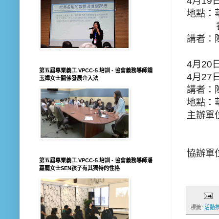
4月19日
地點：
香港上
講者：
4月20日
第五屆專業義工 VPCC-5 培訓 - 協會義務導師鍾
4月27日
玉嬋女士關係發展介入法
講者
地點：
主辦單
華
香港
協辦單
第五屆專業義工 VPCC-5 培訓 - 協會義務導師潘
嘉麗女士SEN孩子有其獨特的性格
標籤:
活動