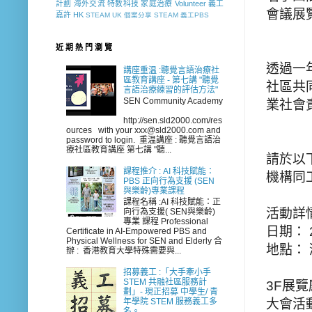
計劃
海外交流
特教科技
家庭治療
Volunteer
義工
會議展
嘉許
HK
STEAM
UK
個案分享
STEAM 義工PBS
近 期 熱 門 瀏 覽
透過一
講座重温 :聽覺言語治療社
區教育講座 - 第七講 "聽覺
社區共
言語治療練習的評估方法"
SEN Community Academy
業社會
http://sen.sld2000.com/res
ources with your xxx@sld2000.com and
password to login. 重温講座 : 聽覺言語治
療社區教育講座 第七講 "聽...
請於以
課程推介 : AI 科技賦能：
機構同工
PBS 正向行為支援 (SEN
與樂齡)專業課程
課程名稱 :AI 科技賦能：正
活動詳
向行為支援( SEN與樂齡)
專業 課程 Professional
日期： 
Certificate in AI-Empowered PBS and
Physical Wellness for SEN and Elderly 合
地點： 
辦 : 香港教育大學特殊需要與...
招募義工 :「大手牽小手
STEM 共融社區服務計
3F展覽
劃」- 現正招募 中學生/ 青
大會活動
年學院 STEM 服務義工多
名。