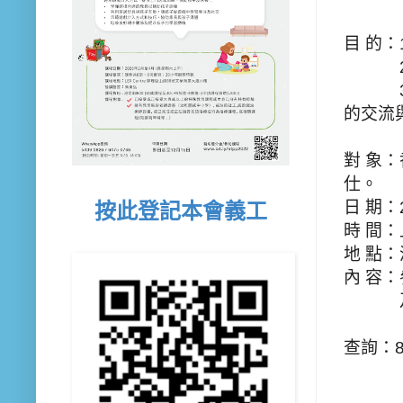
目 的：
目 的：
目 的：
的交流
對 象
仕。
日 期：
按此登記本會義工
時 間：
地 點
內 容
內 容：
查詢：81