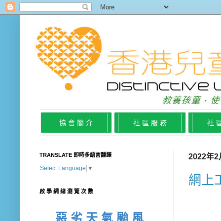
協 會 簡 介
社 區 服 務
社 
TRANSLATE 即時多語言翻譯
2022年
Select Language
▼
網上
啟 學 網 總 瀏 覽 次 數
惡 劣 天 氣 颱 風