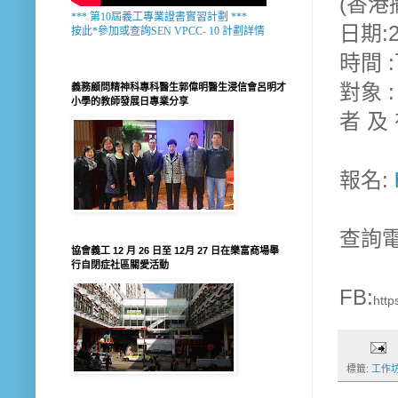
(香
*** 第10屆義工專業證書實習計劃 ***
日期:
按此*參加或查詢SEN VPCC- 10 計劃詳情
時間 
對象 
義務顧問精神科專科醫生郭偉明醫生浸信會呂明才
小學的教師發展日專業分享
者 及
報名:
查詢電話
協會義工 12 月 26 日至 12月 27 日在樂富商場舉
行自閉症社區關愛活動
FB:
htt
標籤:
工作