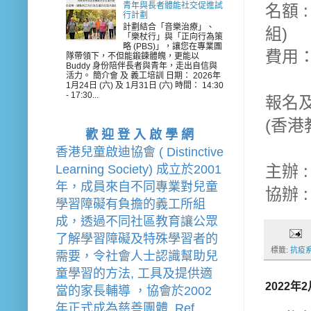
青年與長者體能社交促進試
名額 
行計劃
計劃結合「音樂治療」、
組)
「樂杖行」與「正向行為策
略 (PBS)」，讓您在專業團
費用
隊帶領下，不但能鍛鍊體魄，更能以
Buddy 身份陪伴長者與青年，走出自信與
活力。 簡介會 及 義工培訓 日期： 2026年
1月24日 (六) 及 1月31日 (六) 時間： 14:30
- 17:30...
報名及查
(香
歡 迎 登 入 啟 學 網
香港兒童啟迪協會 ( Distinctive 
主辦 
Learning Society) 成立於2001
年，成員來自不同專業對兒童
協辦 
學習障礙有負擔的
義工
所組
成，透過不同社區教育讓公眾
了解學習障礙及特殊學習者的
標籤:
抗疫
需要，令社會人士認識幫助兒
童學習的方法, 工具及提供適
2022年
當的家長輔導 
，
協會
於2002
年
正式成為慈善團體  Ref. 