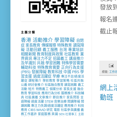
發放
報名連結
截止報
主 題 分 類
香港
活動推介
學習障礙
自閉
症
家長教育
傳媒報導
特殊教育
讀寫障
礙
活動回顧
義工服務
台灣
專業培訓
相關新聞
教育制度與政策
社區教育
業
界資訊
專注力不足
招募義工
講座推介
及早識別
共融
學習困難
特殊學習需要
輔助科技
特殊教育需要
正向行為支援
(PBS)
發展障礙
教育科技
中國
PBS
學
標籤:
工作
習支援
過度活躍症
早療
專注不足/過度活
躍症
課程推介
學前教育
學習策略
社區共融
公義
研討會推介
社區融合教育
讀寫困難
義工
網上活
活動
短片
特教義工
個案分析
家長支援
融合
教育
學習科技
應用行為分析
服務推介
科技輔
動班
具
社區廣播
文章推介
節目推介
家長問答
言
語障礙
過度活躍
STEM
音樂治療
閱讀障礙
閱
讀困難
專注力失調/過度活躍症
應用推介
科技
應用
CIBS
WAAD
研究
電影
社區參與廣播
義
務工作嘉許
家庭服務
英國
SEN 社關事工
主題