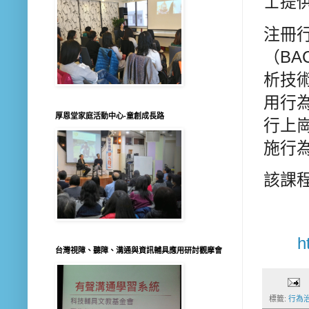
士提供
注冊
（BA
析技
用行
厚恩堂家庭活動中心-童創成長路
行上
施行
該課
h
台灣視障、聽障、溝通與資訊輔具應用研討觀摩會
標籤:
行為