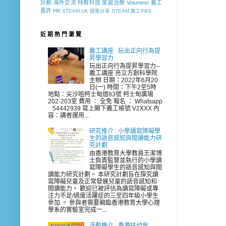
計劃
海外交流
特教科技
家庭治療
Volunteer
義工
嘉許
HK
STEAM
UK
個案分享
STEAM 義工PBS
近 期 熱 門 瀏 覽
義工講座 : 玩出正向行為提
昇學習力
玩出正向行為提昇學習力--
義工講座 亮立方創科學院
主辦 日期：2022年6月20
日(一) 時間：下午2至5時
地點：尖沙咀柯士甸道83號 柯士甸廣場
202-203室 費用 ： 全免 報名 ： Whatsapp
54442939 寫上閣下義工帳號 V2XXX 內
容：講者運用...
研究推介 : 小學讀寫障礙學
生的語音感知與閲讀能力研
究計劃
由香港教育大學教員王潔博
士負責監督並執行的小學讀
寫障礙學生的語音感知與閲
讀能力研究計劃。 本研究計劃旨在探究讀
寫障礙兒童及正常發展兒童的語音感知和
閲讀能力。 歡迎已被評估為讀寫障礙或專
注力不足/過度活躍症的三至四年級小學生
參加 。 參與者需要親臨香港教育大學心理
學系的實驗室完成一...
活動推介 : 香港扶幼會