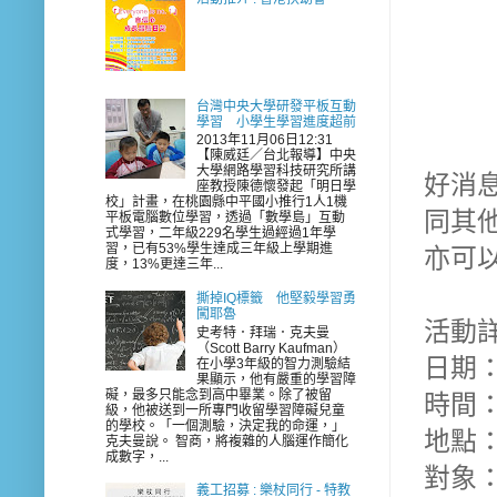
台灣中央大學研發平板互動
學習 小學生學習進度超前
2013年11月06日12:31
【陳威廷／台北報導】中央
大學網路學習科技研究所講
好消息
座教授陳德懷發起「明日學
校」計畫，在桃園縣中平國小推行1人1機
同其
平板電腦數位學習，透過「數學島」互動
式學習，二年級229名學生過經過1年學
習，已有53%學生達成三年級上學期進
亦可以
度，13%更達三年...
撕掉IQ標籤 他堅毅學習勇
闖耶魯
活動詳
史考特．拜瑞．克夫曼
（Scott Barry Kaufman）
日期：
在小學3年級的智力測驗結
果顯示，他有嚴重的學習障
礙，最多只能念到高中畢業。除了被留
時間：上
級，他被送到一所專門收留學習障礙兒童
的學校。「一個測驗，決定我的命運，」
地點：
克夫曼說。 智商，將複雜的人腦運作簡化
成數字，...
對象：
義工招募 : 樂杖同行 - 特教