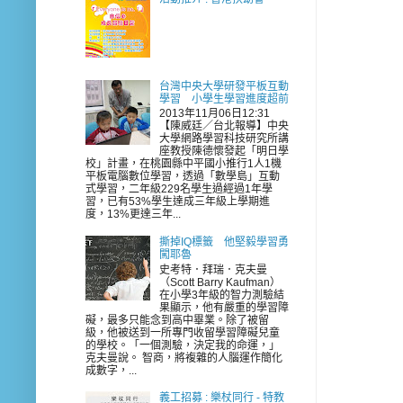
台灣中央大學研發平板互動
學習 小學生學習進度超前
2013年11月06日12:31
【陳威廷／台北報導】中央
大學網路學習科技研究所講
座教授陳德懷發起「明日學
校」計畫，在桃園縣中平國小推行1人1機
平板電腦數位學習，透過「數學島」互動
式學習，二年級229名學生過經過1年學
習，已有53%學生達成三年級上學期進
度，13%更達三年...
撕掉IQ標籤 他堅毅學習勇
闖耶魯
史考特．拜瑞．克夫曼
（Scott Barry Kaufman）
在小學3年級的智力測驗結
果顯示，他有嚴重的學習障
礙，最多只能念到高中畢業。除了被留
級，他被送到一所專門收留學習障礙兒童
的學校。「一個測驗，決定我的命運，」
克夫曼說。 智商，將複雜的人腦運作簡化
成數字，...
義工招募 : 樂杖同行 - 特教