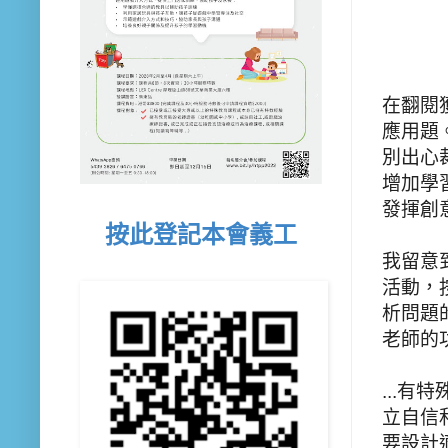
在翻閱
應用題
別出心
增加學
發揮創
按此登記本會義工
我留意
活動，
析問題
老師的
...
立自信
要設計