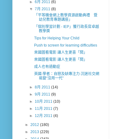
►
6月 2011
(6)
▼
7月 2011
(8)
「平等機會網上教學資源啟動典禮 暨
幼兒教育專題講座」
「個別學習計劃 - IEP」獲行政長官卓越
教學獎
Tips for Helping Your Child
Push to screen for learning difficulties
來國圖看電影 讓人生更喜「閱」
來國圖看電影 讓人生更喜「閱」
成人也有過動症
英國‧學者：自戀及缺專注力‧沉迷社交網
易變“沒用一代”
►
8月 2011
(14)
►
9月 2011
(9)
►
10月 2011
(10)
►
11月 2011
(7)
►
12月 2011
(4)
►
2012
(180)
►
2013
(229)