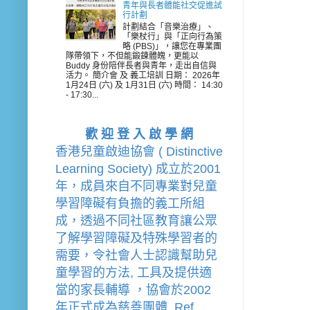
青年與長者體能社交促進試
行計劃
計劃結合「音樂治療」、
「樂杖行」與「正向行為策
略 (PBS)」，讓您在專業團
隊帶領下，不但能鍛鍊體魄，更能以
Buddy 身份陪伴長者與青年，走出自信與
活力。 簡介會 及 義工培訓 日期： 2026年
1月24日 (六) 及 1月31日 (六) 時間： 14:30
- 17:30...
歡 迎 登 入 啟 學 網
香港兒童啟迪協會 ( Distinctive 
Learning Society) 成立於2001
年，成員來自不同專業對兒童
學習障礙有負擔的
義工
所組
成，透過不同社區教育讓公眾
了解學習障礙及特殊學習者的
需要，令社會人士認識幫助兒
童學習的方法, 工具及提供適
當的家長輔導 
，
協會
於2002
年
正式成為慈善團體  Ref. 