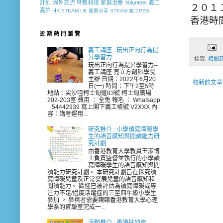
計劃
海外交流
特教科技
家庭治療
Volunteer
義工
２０１
嘉許
HK
STEAM
UK
個案分享
STEAM 義工PBS
香港時
近 期 熱 門 瀏 覽
義工講座 : 玩出正向行為提
昇學習力
標籤:
相關
玩出正向行為提昇學習力--
義工講座 亮立方創科學院
主辦 日期：2022年6月20
較新的文章
日(一) 時間：下午2至5時
地點：尖沙咀柯士甸道83號 柯士甸廣場
202-203室 費用 ： 全免 報名 ： Whatsapp
54442939 寫上閣下義工帳號 V2XXX 內
容：講者運用...
研究推介 : 小學讀寫障礙學
生的語音感知與閲讀能力研
究計劃
由香港教育大學教員王潔博
士負責監督並執行的小學讀
寫障礙學生的語音感知與閲
讀能力研究計劃。 本研究計劃旨在探究讀
寫障礙兒童及正常發展兒童的語音感知和
閲讀能力。 歡迎已被評估為讀寫障礙或專
注力不足/過度活躍症的三至四年級小學生
參加 。 參與者需要親臨香港教育大學心理
學系的實驗室完成一...
活動推介 : 香港扶幼會