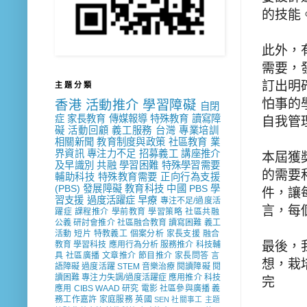
的技能
此外，
需要，
訂出明
主 題 分 類
怕事的
香港
活動推介
學習障礙
自閉
症
家長教育
傳媒報導
特殊教育
讀寫障
自我管
礙
活動回顧
義工服務
台灣
專業培訓
相關新聞
教育制度與政策
社區教育
業
界資訊
專注力不足
招募義工
講座推介
本屆獲
及早識別
共融
學習困難
特殊學習需要
的需要
輔助科技
特殊教育需要
正向行為支援
(PBS)
發展障礙
教育科技
中國
PBS
學
件，讓每
習支援
過度活躍症
早療
專注不足/過度活
言，每
躍症
課程推介
學前教育
學習策略
社區共融
公義
研討會推介
社區融合教育
讀寫困難
義工
活動
短片
特教義工
個案分析
家長支援
融合
最後，
教育
學習科技
應用行為分析
服務推介
科技輔
具
社區廣播
文章推介
節目推介
家長問答
言
想，栽
語障礙
過度活躍
STEM
音樂治療
閱讀障礙
閱
讀困難
專注力失調/過度活躍症
應用推介
科技
完
應用
CIBS
WAAD
研究
電影
社區參與廣播
義
務工作嘉許
家庭服務
英國
SEN 社關事工
主題