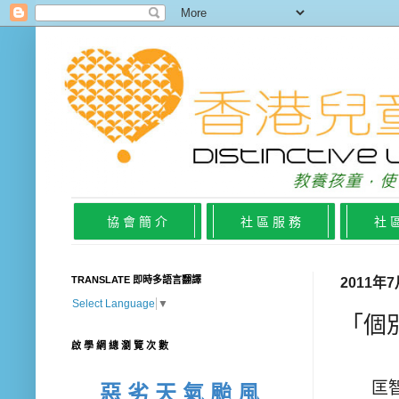
協 會 簡 介
社 區 服 務
社 
TRANSLATE 即時多語言翻譯
2011年
Select Language
▼
「個
啟 學 網 總 瀏 覽 次 數
匡智翠
惡 劣 天 氣 颱 風