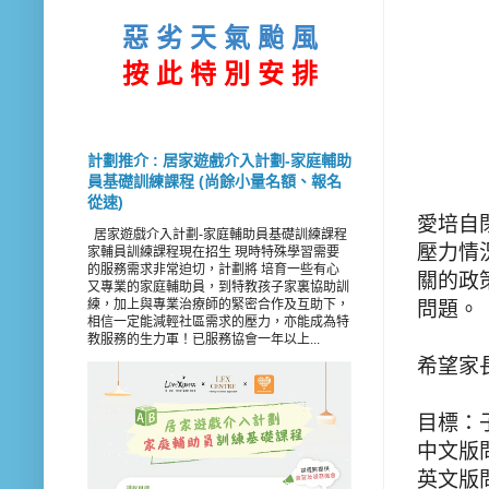
惡 劣 天 氣 颱 風
按 此
特 別 安 排
計劃推介 : 居家遊戲介入計劃-家庭輔助
員基礎訓練課程 (尚餘小量名額、報名
從速)
愛培自
居家遊戲介入計劃-家庭輔助員基礎訓練課程
壓力情
家輔員訓練課程現在招生 現時特殊學習需要
的服務需求非常迫切，計劃將 培育一些有心
關的政
又專業的家庭輔助員，到特教孩子家裏協助訓
練，加上與專業治療師的緊密合作及互助下，
問題。
相信一定能減輕社區需求的壓力，亦能成為特
教服務的生力軍！已服務協會一年以上...
希望家
目標：
中文版
英文版