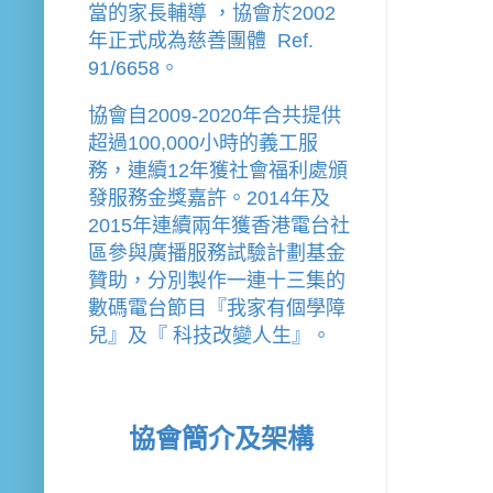
當的家長輔導 
，
協會
於2002
年
正式成為慈善團體  Ref. 
91/6658。
協會
自2009-2020年合共提供
超過100,000小時的義工服
務，連續12年獲社會福利處頒
發服務金獎嘉許。
2014年及
2015年連續兩年獲香港電台社
區參與廣播服務試驗計劃基金
贊助，分別製作一連十三集的
數碼電台節目『我家有個學障
兒』及『 科技改變人生』。
協會簡介及架構