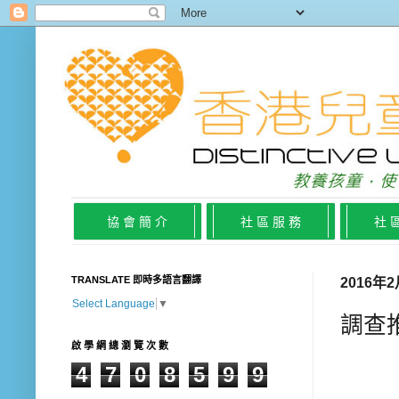
協 會 簡 介
社 區 服 務
社 
TRANSLATE 即時多語言翻譯
2016年
Select Language
▼
調查
啟 學 網 總 瀏 覽 次 數
4
7
0
8
5
9
9