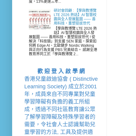
度，13%更達三年...
研討會回顧 : 【學與教博覽
LTE 2026 熱話】AI 智慧校
園與全人發展藍圖 —— 善
用科技，重塑挺拔世代
【學與教博覽 LTE 2026 熱
話】AI 智慧校園與全人發
展藍圖 —— 善用科技，重塑挺拔世代 ! 從
解決「科技頸」到支援 SEN 家庭，探索如
何將 Edge AI、北歐健步 Nordic Walking
與正向行為支援 PBS 完美結合。 感謝全港
教育界同工於「學與教博覽 2...
歡 迎 登 入 啟 學 網
香港兒童啟迪協會 ( Distinctive 
Learning Society) 成立於2001
年，成員來自不同專業對兒童
學習障礙有負擔的
義工
所組
成，透過不同社區教育讓公眾
了解學習障礙及特殊學習者的
需要，令社會人士認識幫助兒
童學習的方法, 工具及提供適