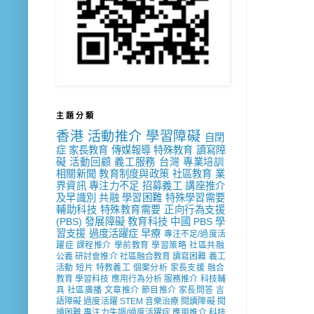
主 題 分 類
香港
活動推介
學習障礙
自閉
症
家長教育
傳媒報導
特殊教育
讀寫障
礙
活動回顧
義工服務
台灣
專業培訓
相關新聞
教育制度與政策
社區教育
業
界資訊
專注力不足
招募義工
講座推介
及早識別
共融
學習困難
特殊學習需要
輔助科技
特殊教育需要
正向行為支援
(PBS)
發展障礙
教育科技
中國
PBS
學
習支援
過度活躍症
早療
專注不足/過度活
躍症
課程推介
學前教育
學習策略
社區共融
公義
研討會推介
社區融合教育
讀寫困難
義工
活動
短片
特教義工
個案分析
家長支援
融合
教育
學習科技
應用行為分析
服務推介
科技輔
具
社區廣播
文章推介
節目推介
家長問答
言
語障礙
過度活躍
STEM
音樂治療
閱讀障礙
閱
讀困難
專注力失調/過度活躍症
應用推介
科技