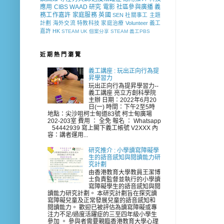
應用
CIBS
WAAD
研究
電影
社區參與廣播
義
務工作嘉許
家庭服務
英國
SEN 社關事工
主題
計劃
海外交流
特教科技
家庭治療
Volunteer
義工
嘉許
HK
STEAM
UK
個案分享
STEAM 義工PBS
近 期 熱 門 瀏 覽
義工講座 : 玩出正向行為提
昇學習力
玩出正向行為提昇學習力--
義工講座 亮立方創科學院
主辦 日期：2022年6月20
日(一) 時間：下午2至5時
地點：尖沙咀柯士甸道83號 柯士甸廣場
202-203室 費用 ： 全免 報名 ： Whatsapp
54442939 寫上閣下義工帳號 V2XXX 內
容：講者運用...
研究推介 : 小學讀寫障礙學
生的語音感知與閲讀能力研
究計劃
由香港教育大學教員王潔博
士負責監督並執行的小學讀
寫障礙學生的語音感知與閲
讀能力研究計劃。 本研究計劃旨在探究讀
寫障礙兒童及正常發展兒童的語音感知和
閲讀能力。 歡迎已被評估為讀寫障礙或專
注力不足/過度活躍症的三至四年級小學生
參加 。 參與者需要親臨香港教育大學心理