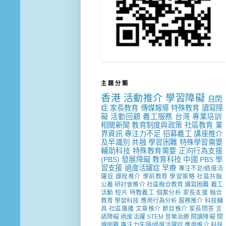
主 題 分 類
香港
活動推介
學習障礙
自閉
症
家長教育
傳媒報導
特殊教育
讀寫障
礙
活動回顧
義工服務
台灣
專業培訓
相關新聞
教育制度與政策
社區教育
業
界資訊
專注力不足
招募義工
講座推介
及早識別
共融
學習困難
特殊學習需要
輔助科技
特殊教育需要
正向行為支援
(PBS)
發展障礙
教育科技
中國
PBS
學
習支援
過度活躍症
早療
專注不足/過度活
躍症
課程推介
學前教育
學習策略
社區共融
公義
研討會推介
社區融合教育
讀寫困難
義工
活動
短片
特教義工
個案分析
家長支援
融合
教育
學習科技
應用行為分析
服務推介
科技輔
具
社區廣播
文章推介
節目推介
家長問答
言
語障礙
過度活躍
STEM
音樂治療
閱讀障礙
閱
讀困難
專注力失調/過度活躍症
應用推介
科技