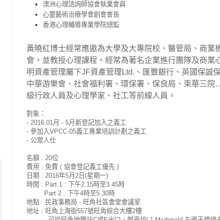
澳洲心理諮詢師協會執業會員
心靈藝術治療學會創會會長
香港心理輔導專業學院總監
黃曉紅博士經常應邀為大學及大專院校、醫管局、商業
會，並教授心理課程。經常為著名企業進行團隊及商業
明資產管理屬下JF資產管理Ltd.、匯豐銀行、英國保
中華游樂會、社會福利署、環保署、保良局、束華三院
級行政人員及心理學家、社工等前線人員。
對象：
- 2016.01月 - 5月新登記加入之義工
- 參加入VPCC-05義工專業培訓計劃之義工
- 公眾人仕
名額 : 20位
費用 : 免費 ( 協會登記義工優先 )
日期 : 2016年5月2日(星期一)
時間 : Part 1 : 下午2.15時至3.45時
Part 2 : 下午4時至5.30時
地點 : 民政事務局 - 旺角社區會堂會議室
地址 : 旺角上海街557號旺角綜合大樓2樓
可從旺角地鐵站C或E出口，朗豪坊L1,Mcdonald 左邊天橋過