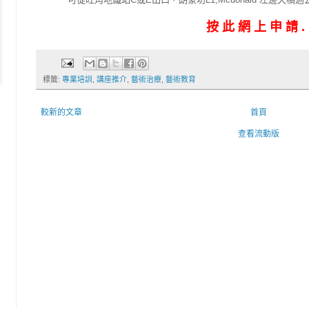
按 此 網 上 申 請 . 
標籤:
專業培訓
,
講座推介
,
藝術治療
,
藝術教育
較新的文章
首頁
查看流動版