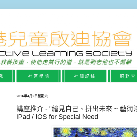
 務
社 區 學 院
社 關 記 錄
服 務 查
2016年4月2日星期六
講座推介 - "繪見自己、拼出未來 ~ 藝術治
iPad / IOS for Special Need