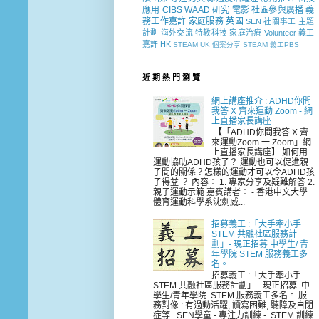
應用
CIBS
WAAD
研究
電影
社區參與廣播
義
務工作嘉許
家庭服務
英國
SEN 社關事工
主題
計劃
海外交流
特教科技
家庭治療
Volunteer
義工
嘉許
HK
STEAM
UK
個案分享
STEAM 義工PBS
近 期 熱 門 瀏 覽
網上講座推介 : ADHD你問
我答 X 齊來運動 Zoom - 網
上直播家長講座
【「ADHD你問我答 X 齊
來運動Zoom 一 Zoom」網
上直播家長講座】 如何用
運動協助ADHD孩子？ 運動也可以促進親
子間的關係？怎樣的運動才可以令ADHD孩
子得益 ？ 內容： 1. 專家分享及疑難解答 2.
親子運動示範 嘉賓講者： - 香港中文大學
體育運動科學系沈劍威...
招募義工 :「大手牽小手
STEM 共融社區服務計
劃」- 現正招募 中學生/ 青
年學院 STEM 服務義工多
名。
招募義工 :「大手牽小手
STEM 共融社區服務計劃」- 現正招募 中
學生/青年學院 STEM 服務義工多名。 服
務對像 : 有過動活躍, 讀寫困難, 聽障及自閉
症等.. SEN學童 - 專注力訓練 - STEM 訓練