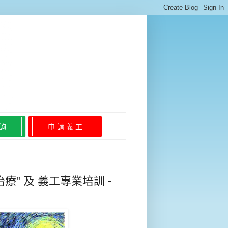
 詢
申 請 義 工
療" 及 義工專業培訓 -