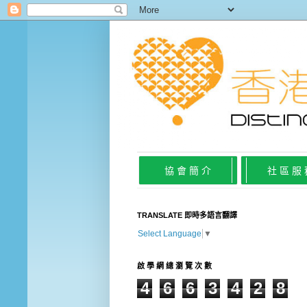
協 會 簡 介
社 區 服
TRANSLATE 即時多語言翻譯
Select Language
▼
啟 學 網 總 瀏 覽 次 數
4
6
6
3
4
2
8