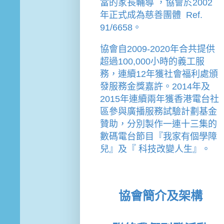
當的家長輔導 
，
協會
於2002
年
正式成為慈善團體  Ref. 
91/6658。
協會
自2009-2020年合共提供
超過100,000小時的義工服
務，連續12年獲社會福利處頒
發服務金獎嘉許。
2014年及
2015年連續兩年獲香港電台社
區參與廣播服務試驗計劃基金
贊助，分別製作一連十三集的
數碼電台節目『我家有個學障
兒』及『 科技改變人生』。
協會簡介及架構