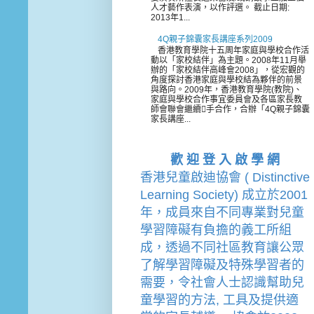
人才藝作表演，以作評選。 截止日期:
2013年1...
4Q親子錦囊家長講座系列2009
香港教育學院十五周年家庭與學校合作活
動以「家校結伴」為主題。2008年11月舉
辦的「家校結伴高峰會2008」，從宏觀的
角度探討香港家庭與學校結為夥伴的前景
與路向。2009年，香港教育學院(教院)、
家庭與學校合作事宜委員會及各區家長教
師會聯會繼續手合作，合辦「4Q親子錦囊
家長講座...
歡 迎 登 入 啟 學 網
香港兒童啟迪協會 ( Distinctive 
Learning Society) 成立於2001
年，成員來自不同專業對兒童
學習障礙有負擔的
義工
所組
成，透過不同社區教育讓公眾
了解學習障礙及特殊學習者的
需要，令社會人士認識幫助兒
童學習的方法, 工具及提供適