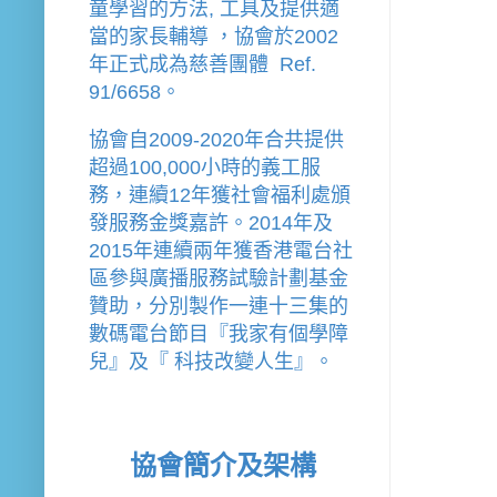
童學習的方法, 工具及提供適
當的家長輔導 
，
協會
於2002
年
正式成為慈善團體  Ref. 
91/6658。
協會
自2009-2020年合共提供
超過100,000小時的義工服
務，連續12年獲社會福利處頒
發服務金獎嘉許。
2014年及
2015年連續兩年獲香港電台社
區參與廣播服務試驗計劃基金
贊助，分別製作一連十三集的
數碼電台節目『我家有個學障
兒』及『 科技改變人生』。
協會簡介及架構