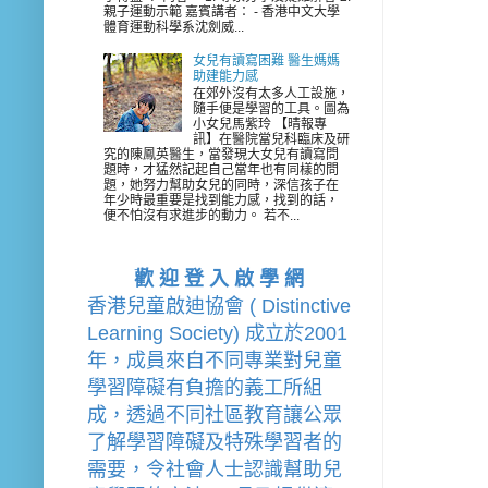
親子運動示範 嘉賓講者： - 香港中文大學
體育運動科學系沈劍威...
女兒有讀寫困難 醫生媽媽
助建能力感
在郊外沒有太多人工設施，
隨手便是學習的工具。圖為
小女兒馬紫玲 【晴報專
訊】在醫院當兒科臨床及研
究的陳鳳英醫生，當發現大女兒有讀寫問
題時，才猛然記起自己當年也有同樣的問
題，她努力幫助女兒的同時，深信孩子在
年少時最重要是找到能力感，找到的話，
便不怕沒有求進步的動力。 若不...
歡 迎 登 入 啟 學 網
香港兒童啟迪協會 ( Distinctive 
Learning Society) 成立於2001
年，成員來自不同專業對兒童
學習障礙有負擔的
義工
所組
成，透過不同社區教育讓公眾
了解學習障礙及特殊學習者的
需要，令社會人士認識幫助兒