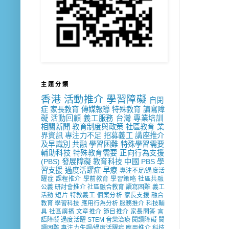
主 題 分 類
香港
活動推介
學習障礙
自閉
症
家長教育
傳媒報導
特殊教育
讀寫障
礙
活動回顧
義工服務
台灣
專業培訓
相關新聞
教育制度與政策
社區教育
業
界資訊
專注力不足
招募義工
講座推介
及早識別
共融
學習困難
特殊學習需要
輔助科技
特殊教育需要
正向行為支援
(PBS)
發展障礙
教育科技
中國
PBS
學
習支援
過度活躍症
早療
專注不足/過度活
躍症
課程推介
學前教育
學習策略
社區共融
公義
研討會推介
社區融合教育
讀寫困難
義工
活動
短片
特教義工
個案分析
家長支援
融合
教育
學習科技
應用行為分析
服務推介
科技輔
具
社區廣播
文章推介
節目推介
家長問答
言
語障礙
過度活躍
STEM
音樂治療
閱讀障礙
閱
讀困難
專注力失調/過度活躍症
應用推介
科技