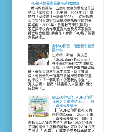
4Q親子錦囊家長講座系列2009
香港教育學院十五周年家庭與學校合作活
動以「家校結伴」為主題。2008年11月舉
辦的「家校結伴高峰會2008」，從宏觀的
角度探討香港家庭與學校結為夥伴的前景
與路向。2009年，香港教育學院(教院)、
家庭與學校合作事宜委員會及各區家長教
師會聯會繼續手合作，合辦「4Q親子錦囊
家長講座...
撕掉IQ標籤 他堅毅學習勇
闖耶魯
史考特．拜瑞．克夫曼
（Scott Barry Kaufman）
在小學3年級的智力測驗結
果顯示，他有嚴重的學習障
礙，最多只能念到高中畢業。除了被留
級，他被送到一所專門收留學習障礙兒童
的學校。「一個測驗，決定我的命運，」
克夫曼說。 智商，將複雜的人腦運作簡化
成數字，...
網上講座推介 : ADHD你問
我答 X 齊來運動 Zoom - 網
上直播家長講座
【「ADHD你問我答 X 齊
來運動Zoom 一 Zoom」網
上直播家長講座】 如何用
運動協助ADHD孩子？ 運動也可以促進親
子間的關係？怎樣的運動才可以令ADHD孩
子得益 ？ 內容： 1. 專家分享及疑難解答 2.