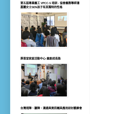
第五屆專業義工 VPCC-5 培訓 - 協會義務導師潘
嘉麗女士SEN孩子有其獨特的性格
厚恩堂家庭活動中心-童創成長路
台灣視障、聽障、溝通與資訊輔具應用研討觀摩會