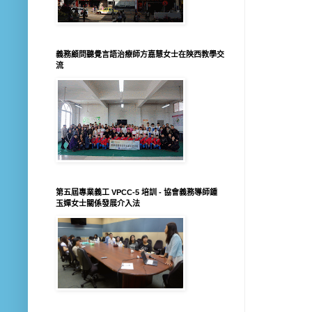
義務顧問聽覺言語治療師方嘉慧女士在陝西教學交
流
第五屆專業義工 VPCC-5 培訓 - 協會義務導師鍾
玉嬋女士關係發展介入法