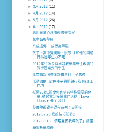
►
3月 2012
(11)
►
4月 2012
(14)
►
5月 2012
(26)
▼
6月 2012
(17)
應用兒童心理障礙證書課程
兒童品格聖經
八成遺傳 一成行為障礙
孩子上高中變衝動、脫序 才知他的問題
行為是專注力不足
2012年行政長官卓越教學獎得主改變特
殊學習需要的學生
北京讀寫困難測評普惠打工子弟校
活動回顧 : 處理孩子的問題行為 PBS 工
作坊
祇需30秒..關愛你身傍有特殊需要的兒
童..通過電話投票我們入選「Love
Ideas ♥ HK」項目
發展障礙證書課程系列：自閉症
2012.07.28 寫前技巧知多D
2012.08.18「情理兼備教導孩子」講座
學習數學障礙