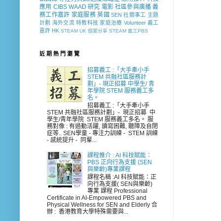
應用
CIBS
WAAD
研究
電影
社區參與廣播
義
務工作嘉許
家庭服務
英國
SEN 社關事工
主題
計劃
海外交流
特教科技
家庭治療
Volunteer
義工
嘉許
HK
STEAM
UK
個案分享
STEAM 義工PBS
近 期 熱 門 瀏 覽
招募義工 :「大手牽小手
STEM 共融社區服務計
劃」- 現正招募 中學生/ 青
年學院 STEM 服務義工多
名。
招募義工 :「大手牽小手
STEM 共融社區服務計劃」- 現正招募 中
學生/青年學院 STEM 服務義工多名。 服
務對像 : 有過動活躍, 讀寫困難, 聽障及自閉
症等.. SEN學童 - 專注力訓練 - STEM 訓練
- 感統提升 - 同輩...
課程推介 : AI 科技賦能：
PBS 正向行為支援 (SEN
與樂齡)專業課程
課程名稱 :AI 科技賦能：正
向行為支援( SEN與樂齡)
專業 課程 Professional
Certificate in AI-Empowered PBS and
Physical Wellness for SEN and Elderly 合
辦 : 香港教育大學特殊需要與...