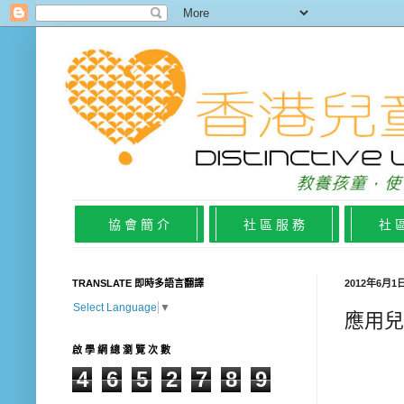
協 會 簡 介
社 區 服 務
社 
TRANSLATE 即時多語言翻譯
2012年6月
Select Language
▼
應用兒
啟 學 網 總 瀏 覽 次 數
4
6
5
2
7
8
9