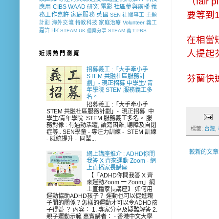
（fai
應用
CIBS
WAAD
研究
電影
社區參與廣播
義
要等到
務工作嘉許
家庭服務
英國
SEN 社關事工
主題
計劃
海外交流
特教科技
家庭治療
Volunteer
義工
嘉許
HK
STEAM
UK
個案分享
STEAM 義工PBS
在相當
人提起
近 期 熱 門 瀏 覽
招募義工 :「大手牽小手
STEM 共融社區服務計
芬蘭快
劃」- 現正招募 中學生/ 青
年學院 STEM 服務義工多
名。
招募義工 :「大手牽小手
STEM 共融社區服務計劃」- 現正招募 中
學生/青年學院 STEM 服務義工多名。 服
務對像 : 有過動活躍, 讀寫困難, 聽障及自閉
標籤:
台灣
,
症等.. SEN學童 - 專注力訓練 - STEM 訓練
- 感統提升 - 同輩...
較新的文章
網上講座推介 : ADHD你問
我答 X 齊來運動 Zoom - 網
上直播家長講座
【「ADHD你問我答 X 齊
來運動Zoom 一 Zoom」網
上直播家長講座】 如何用
運動協助ADHD孩子？ 運動也可以促進親
子間的關係？怎樣的運動才可以令ADHD孩
子得益 ？ 內容： 1. 專家分享及疑難解答 2.
親子運動示範 嘉賓講者： - 香港中文大學