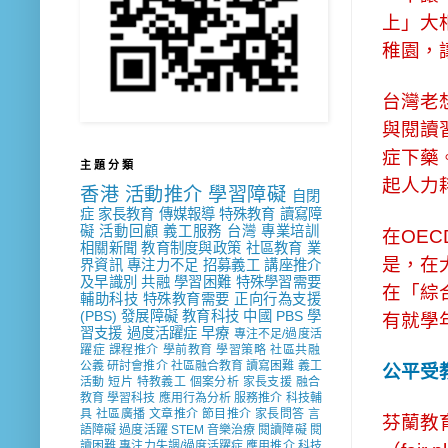
上」大
稚園，
台灣老
與閱讀
症下藥
主 題 分 類
起人力
香港
活動推介
學習障礙
自閉
症
家長教育
傳媒報導
特殊教育
讀寫障
礙
活動回顧
義工服務
台灣
專業培訓
在OE
相關新聞
教育制度與政策
社區教育
業
是，在
界資訊
專注力不足
招募義工
講座推介
及早識別
共融
學習困難
特殊學習需要
在「綜
輔助科技
特殊教育需要
正向行為支援
(PBS)
發展障礙
教育科技
中國
PBS
學
有就學
習支援
過度活躍症
早療
專注不足/過度活
躍症
課程推介
學前教育
學習策略
社區共融
公義
研討會推介
社區融合教育
讀寫困難
義工
公平受教
活動
短片
特教義工
個案分析
家長支援
融合
教育
學習科技
應用行為分析
服務推介
科技輔
具
社區廣播
文章推介
節目推介
家長問答
言
芬蘭教
語障礙
過度活躍
STEM
音樂治療
閱讀障礙
閱
讀困難
專注力失調/過度活躍症
應用推介
科技