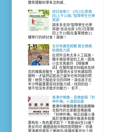
體育運動科學系沈劍威...
研討會推介 : 3月2日(星期
四)上午10點 “智障學生也學
英語”
請多多支持“智障學生也學
英語”並且出席 3月2日星期
四上午10點在童軍總會11
樓舉行的研討會！謝謝！
女兒有讀寫困難 醫生媽媽
助建能力感
在郊外沒有太多人工設施，
隨手便是學習的工具。圖為
小女兒馬紫玲 【晴報專
訊】在醫院當兒科臨床及研
究的陳鳳英醫生，當發現大女兒有讀寫問
題時，才猛然記起自己當年也有同樣的問
題，她努力幫助女兒的同時，深信孩子在
年少時最重要是找到能力感，找到的話，
便不怕沒有求進步的動力。 若不...
香港中樂團 – 音樂劇場「封
神外傳」小演員招募
香港中樂團與香港話劇團聯
合製作的合家歡音樂劇場
「封神外傳」現正招募小演
員於音樂劇場中擔演多個重
要角色。角色要求如下: * 年齡由9至15歲 *
男女均可 遴選過程中除回答問題外，亦需
要演奏所擅長之樂器及/或講故事並加上個