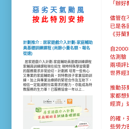
「辦好
惡 劣 天 氣 颱 風
儘管在
按 此
特 別 安 排
已是各
《芬蘭
計劃推介 : 居家遊戲介入計劃-家庭輔助
員基礎訓練課程 (尚餘小量名額、報名
自20
從速)
估測驗
居家遊戲介入計劃-家庭輔助員基礎訓練課程
兩項評
家輔員訓練課程現在招生 現時特殊學習需要
的服務需求非常迫切，計劃將 培育一些有心
世界經
又專業的家庭輔助員，到特教孩子家裏協助訓
練，加上與專業治療師的緊密合作及互助下，
相信一定能減輕社區需求的壓力，亦能成為特
推動芬
教服務的生力軍！已服務協會一年以上...
家都想知
經濟」
的確，
些勞力