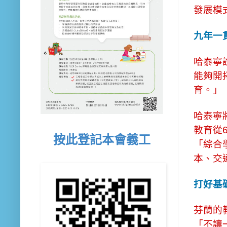
發展模
九年一
哈泰寧
能夠開
育。」
哈泰寧
教育從
按此登記本會義工
「綜合學
本、交
打好基
芬蘭的
「不讓