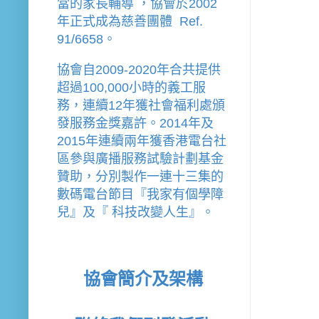
當的家長輔導 
，
協會
於2002
年
正式成為慈善團體  Ref. 
91/6658。
協會
自2009-2020年合共提供
超過100,000小時的義工服
務，連續12年獲社會福利處頒
發服務金獎嘉許。
2014年及
2015年連續兩年獲香港電台社
區參與廣播服務試驗計劃基金
贊助，分別製作一連十三集的
數碼電台節目『我家有個學障
兒』及『 科技改變人生』。
協會簡介及架構