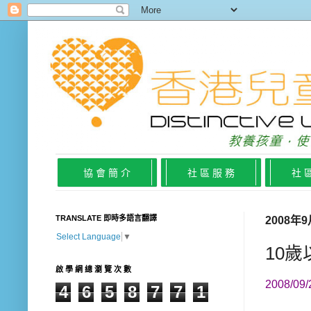
協 會 簡 介
社 區 服 務
社 
TRANSLATE 即時多語言翻譯
2008年
Select Language
▼
10
啟 學 網 總 瀏 覽 次 數
2008/
4
6
5
8
7
7
1