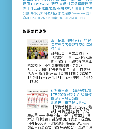
應用
CIBS
WAAD
研究
電影
社區參與廣播
義
務工作嘉許
家庭服務
英國
SEN 社關事工
主題
計劃
海外交流
特教科技
家庭治療
Volunteer
義工
嘉許
HK
STEAM
UK
個案分享
STEAM 義工PBS
近 期 熱 門 瀏 覽
義工招募 : 樂杖同行 - 特教
青年與長者體能社交促進試
行計劃
計劃結合「音樂治療」、
「樂杖行」與「正向行為策
略 (PBS)」，讓您在專業團
隊帶領下，不但能鍛鍊體魄，更能以
Buddy 身份陪伴長者與青年，走出自信與
活力。 簡介會 及 義工培訓 日期： 2026年
1月24日 (六) 及 1月31日 (六) 時間： 14:30
- 17:30...
研討會回顧 : 【學與教博覽
LTE 2026 熱話】AI 智慧校
園與全人發展藍圖 —— 善
用科技，重塑挺拔世代
【學與教博覽 LTE 2026 熱
話】AI 智慧校園與全人發
展藍圖 —— 善用科技，重塑挺拔世代 ! 從
解決「科技頸」到支援 SEN 家庭，探索如
何將 Edge AI、北歐健步 Nordic Walking
與正向行為支援 PBS 完美結合。 感謝全港