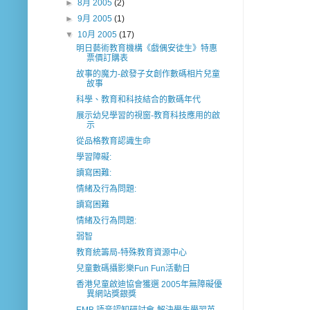
►
8月 2005
(2)
►
9月 2005
(1)
▼
10月 2005
(17)
明日藝術教育機構《戲偶安徒生》特惠
票價訂購表
故事的魔力-啟發子女創作數碼相片兒童
故事
科學、教育和科技結合的數碼年代
展示幼兒學習的視窗-教育科技應用的啟
示
從品格教育認識生命
學習障礙:
讀寫困難:
情緒及行為問題:
讀寫困難
情緒及行為問題:
弱智
教育統籌局-特殊教育資源中心
兒童數碼攝影樂Fun Fun活動日
香港兒童啟迪協會獲選 2005年無障礙優
異網站獎銀獎
EMB 語音認知研討會-解決學生學習英