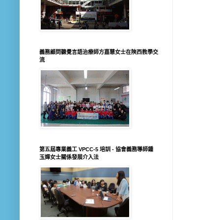
義務顧問聽覺言語治療師方嘉慧女士在陝西教學交
流
第五屆專業義工 VPCC-5 培訓 - 協會義務導師鍾
玉嬋女士關係發展介入法