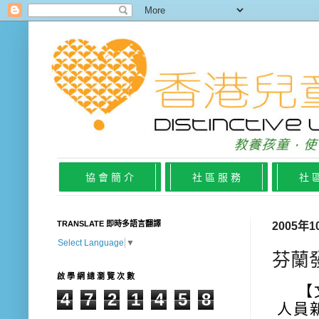
協 會 簡 介
社 區 服 務
社 
TRANSLATE 即時多語言翻譯
2005年
Select Language
▼
芬蘭
啟 學 網 總 瀏 覽 次 數
【
4
7
2
1
4
5
8
人員