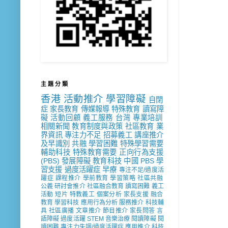
主 題 分 類
香港
活動推介
學習障礙
自閉
症
家長教育
傳媒報導
特殊教育
讀寫障
礙
活動回顧
義工服務
台灣
專業培訓
相關新聞
教育制度與政策
社區教育
業
界資訊
專注力不足
招募義工
講座推介
及早識別
共融
學習困難
特殊學習需要
輔助科技
特殊教育需要
正向行為支援
(PBS)
發展障礙
教育科技
中國
PBS
學
習支援
過度活躍症
早療
專注不足/過度活
躍症
課程推介
學前教育
學習策略
社區共融
公義
研討會推介
社區融合教育
讀寫困難
義工
活動
短片
特教義工
個案分析
家長支援
融合
教育
學習科技
應用行為分析
服務推介
科技輔
具
社區廣播
文章推介
節目推介
家長問答
言
語障礙
過度活躍
STEM
音樂治療
閱讀障礙
閱
讀困難
專注力失調/過度活躍症
應用推介
科技