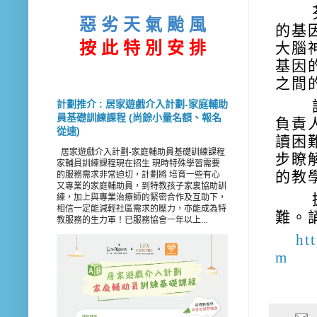
芬
惡 劣 天 氣 颱 風
的基
按 此
特 別 安 排
大腦
基因
之間
誦
計劃推介 : 居家遊戲介入計劃-家庭輔助
員基礎訓練課程 (尚餘小量名額、報名
負責
從速)
讀困
居家遊戲介入計劃-家庭輔助員基礎訓練課程
步瞭
家輔員訓練課程現在招生 現時特殊學習需要
的教
的服務需求非常迫切，計劃將 培育一些有心
又專業的家庭輔助員，到特教孩子家裏協助訓
據
練，加上與專業治療師的緊密合作及互助下，
相信一定能減輕社區需求的壓力，亦能成為特
難。
教服務的生力軍！已服務協會一年以上...
ht
m