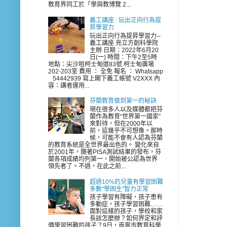
教育界同工於「學與教博覽 2...
義工講座 : 玩出正向行為提
昇學習力
玩出正向行為提昇學習力--
義工講座 亮立方創科學院
主辦 日期：2022年6月20
日(一) 時間：下午2至5時
地點：尖沙咀柯士甸道83號 柯士甸廣場
202-203室 費用 ： 全免 報名 ： Whatsapp
54442939 寫上閣下義工帳號 V2XXX 內
容：講者運用...
芬蘭教育做到第一的秘訣
現在很多人以及媒體都把芬
蘭作為教育“世界第一國家”
來對待，但在2000年以
前，這幾乎不可想像。那時
候，可能不會有人認為芬蘭
的教育系統是全世界最出色的。 變化來自
於2001年，隨著PISA測試結果的發布，芬
蘭各項成績均列第一，開始被公認為世界
領先者了。不過，在此之前...
超過10%的兒童有學習困難
多數"學困生"智力正常
孩子學習有障礙，孩子患有
多動症，孩子學習困難……
面對這樣的孩子，學校和家
長該怎麼辦？如何界定和評
價學習困難的孩子？9日，南寧市教育科學