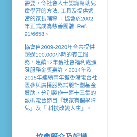
需要，令社會人士認識幫助兒
童學習的方法, 工具及提供適
當的家長輔導 
，
協會
於2002
年
正式成為慈善團體  Ref. 
91/6658。
協會
自2009-2020年合共提供
超過100,000小時的義工服
務，連續12年獲社會福利處頒
發服務金獎嘉許。
2014年及
2015年連續兩年獲香港電台社
區參與廣播服務試驗計劃基金
贊助，分別製作一連十三集的
數碼電台節目『我家有個學障
兒』及『 科技改變人生』。
協會簡介及架構