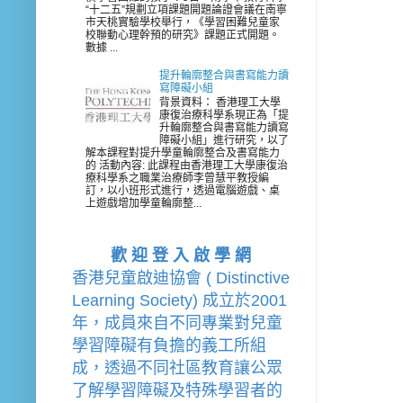
“十二五”規劃立項課題開題論證會議在南寧
市天桃實驗學校舉行，《學習困難兒童家
校聯動心理幹預的研究》課題正式開題。
數據 ...
提升輪廓整合與書寫能力讀
寫障礙小組
背景資料： 香港理工大學
康復治療科學系現正為「提
升輪廓整合與書寫能力讀寫
障礙小組」進行研究，以了
解本課程對提升學童輪廓整合及書寫能力
的 活動內容: 此課程由香港理工大學康復治
療科學系之職業治療師李曾慧平教授編
訂，以小班形式進行，透過電腦遊戲、桌
上遊戲增加學童輪廓整...
歡 迎 登 入 啟 學 網
香港兒童啟迪協會 ( Distinctive 
Learning Society) 成立於2001
年，成員來自不同專業對兒童
學習障礙有負擔的
義工
所組
成，透過不同社區教育讓公眾
了解學習障礙及特殊學習者的